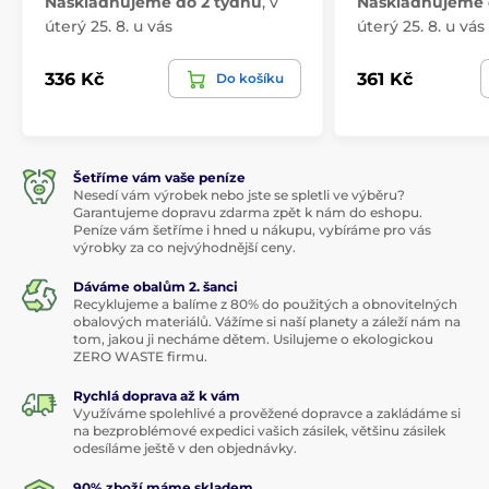
Naskladňujeme do 2 týdnů
,
v
Naskladňujeme 
úterý 25. 8. u vás
úterý 25. 8. u vás
336 Kč
361 Kč
Do košíku
Šetříme vám vaše peníze
Nesedí vám výrobek nebo jste se spletli ve výběru?
Garantujeme dopravu zdarma zpět k nám do eshopu.
Peníze vám šetříme i hned u nákupu, vybíráme pro vás
výrobky za co nejvýhodnější ceny.
Dáváme obalům 2. šanci
Recyklujeme a balíme z 80% do použitých a obnovitelných
obalových materiálů. Vážíme si naší planety a záleží nám na
tom, jakou ji necháme dětem. Usilujeme o ekologickou
ZERO WASTE firmu.
Rychlá doprava až k vám
Využíváme spolehlivé a prověžené dopravce a zakládáme si
na bezproblémové expedici vašich zásilek, většinu zásilek
odesíláme ještě v den objednávky.
90% zboží máme skladem