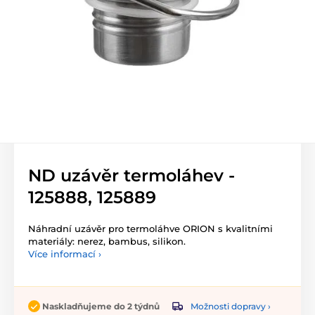
ND uzávěr termoláhev -
125888, 125889
Náhradní uzávěr pro termoláhve ORION s kvalitními
materiály: nerez, bambus, silikon.
Více informací ›
Možnosti dopravy ›
Naskladňujeme do 2 týdnů