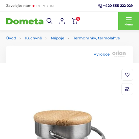
+420 555 222 029
Zavolejte nám
(Po-Pá 7-15)
0
Menu
Úvod
Kuchyně
Nápoje
Termohrnky, termoláhve
Výrobce