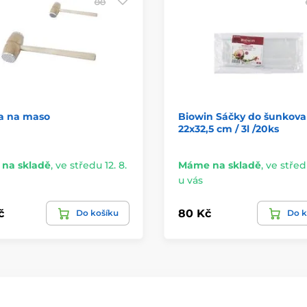
ka na maso
Biowin Sáčky do šunkova
22x32,5 cm / 3l /20ks
na skladě
,
ve středu 12. 8.
Máme na skladě
,
ve středu
u vás
č
80 Kč
Do košíku
Do k