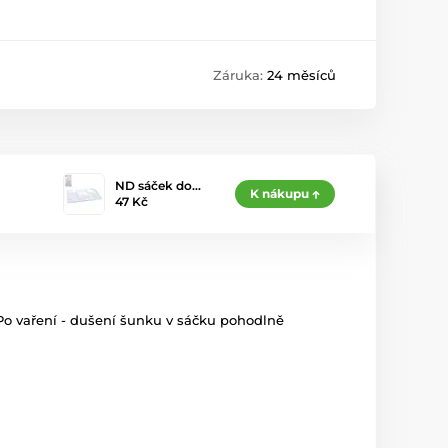
Záruka:
24 měsíců
ND sáček do…
K nákupu
47 Kč
. Po vaření - dušení šunku v sáčku pohodlně