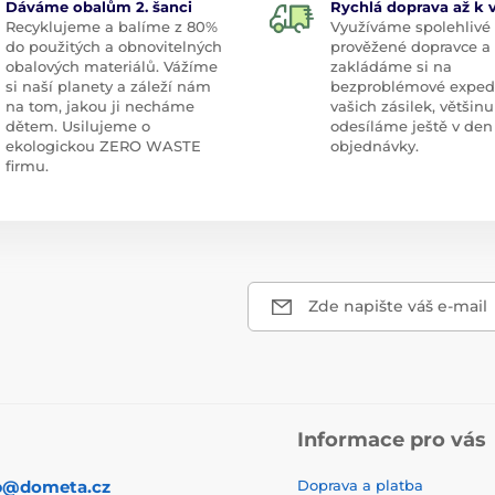
Dáváme obalům 2. šanci
Rychlá doprava až k
Recyklujeme a balíme z 80%
Využíváme spolehlivé
do použitých a obnovitelných
prověžené dopravce a
obalových materiálů. Vážíme
zakládáme si na
si naší planety a záleží nám
bezproblémové exped
na tom, jakou ji necháme
vašich zásilek, většinu
dětem. Usilujeme o
odesíláme ještě v den
ekologickou ZERO WASTE
objednávky.
firmu.
Zde napište váš e-mail
Informace pro vás
p@dometa.cz
Doprava a platba