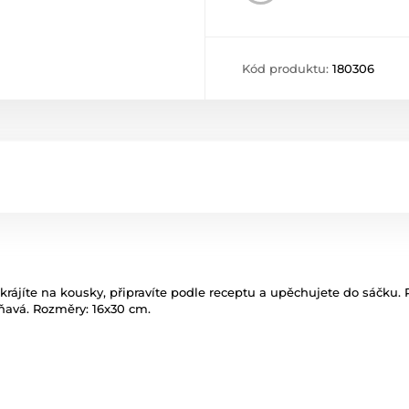
Kód produktu:
180306
akrájíte na kousky, připravíte podle receptu a upěchujete do sáčku
ňavá. Rozměry: 16x30 cm.