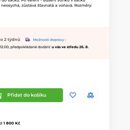
 do sáčku. Po vaření - dušení šunku v sáčku
 neosychá, zůstává šťavnatá a voňavá. Rozměry:
o 2 týdnů
Možnosti dopravy ›
 12:00, předpokládané dodání:
u vás ve středu 26. 8.
Přidat do košíku
d
1 800 Kč