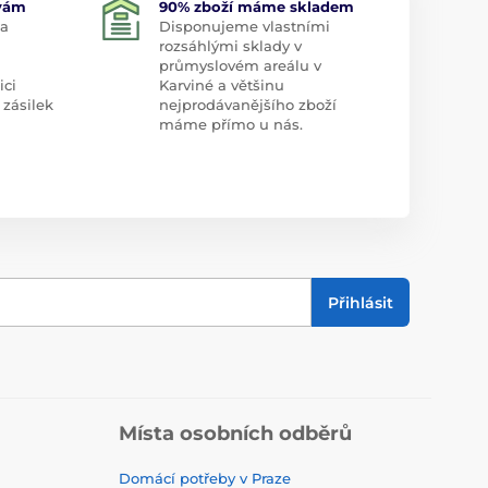
 vám
90% zboží máme skladem
 a
Disponujeme vlastními
rozsáhlými sklady v
průmyslovém areálu v
ici
Karviné a většinu
 zásilek
nejprodávanějšího zboží
máme přímo u nás.
Přihlásit
Místa osobních odběrů
Domácí potřeby v Praze