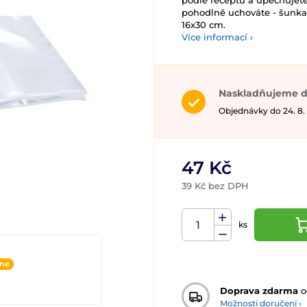
podle receptu a upěchujete
pohodlně uchováte - šunka
16x30 cm.
Více informací ›
Naskladňujeme d
Objednávky do 24. 8.
47 Kč
39 Kč bez DPH
ks
ine
Doprava zdarma
o
Možnosti doručení ›