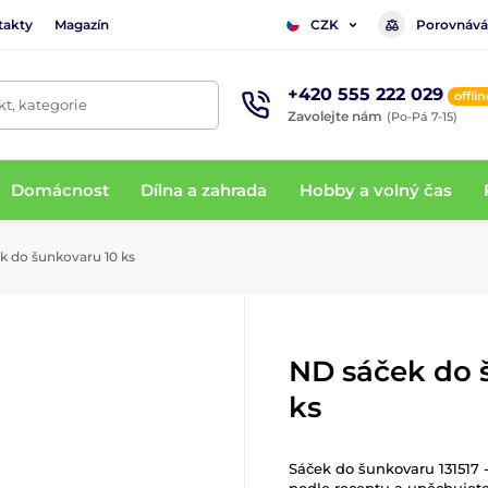
takty
Magazín
Porovnává
CZK
+420 555 222 029
offlin
t, kategorie
Zavolejte nám
(Po-Pá 7-15)
Domácnost
Dílna a zahrada
Hobby a volný čas
 do šunkovaru 10 ks
ND sáček do 
ks
Sáček do šunkovaru 131517 -