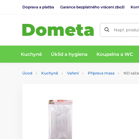
Doprava a platba
Garance bezplatného vrácení zboží
Kon
Např. produk
Kuchyně
Úklid a hygiena
Koupelna a WC
Úvod
Kuchyně
Vaření
Příprava masa
ND sáček