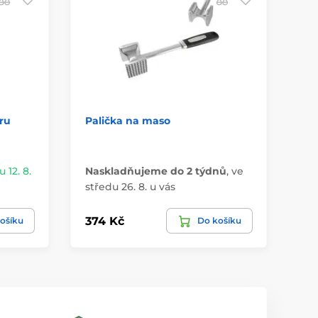
ru
Palička na maso
Šp
c
 12. 8.
Naskladňujeme do 2 týdnů
,
ve
Má
středu 26. 8. u vás
u 
374 Kč
89
ošíku
Do košíku