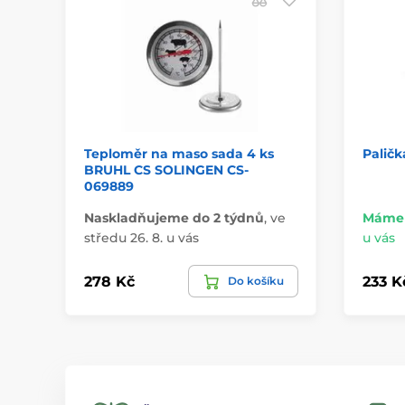
Teploměr na maso sada 4 ks
Palič
BRUHL CS SOLINGEN CS-
069889
Naskladňujeme do 2 týdnů
,
ve
Máme 
středu 26. 8. u vás
u vás
278 Kč
233 K
Do košíku