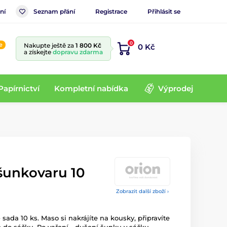
ní
Seznam přání
Registrace
Přihlásit se
0
e
Nakupte ještě za
1 800 Kč
0 Kč
a získejte
dopravu zdarma
Papírnictví
Kompletní nabídka
Výprodej
šunkovaru 10
Zobrazit další zboží ›
 sada 10 ks. Maso si nakrájíte na kousky, připravíte