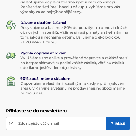
Garantujeme dopravu zdarma zpět k nám do eshopu.
Peníze vám šetříme i hned u nákupu, vybíráme pro vás
výrobky za co nejvýhodnější ceny.
Dáváme obalům 2. šanci
Recyklujeme a balíme z 80% do použitých a obnovitelných
obalových materiálů. Vážíme si naší planety a záleží nám na
tom, jakou ji necháme dětem. Usilujeme o ekologickou
ZERO WASTE firmu.
Rychlá doprava až k vám
Využíváme spolehlivé a prověžené dopravce a zakládáme si
na bezproblémové expedici vašich zásilek, většinu zásilek
odesíláme ještě v den objednávky.
90% zboží máme skladem
Disponujeme vlastními rozsáhlými sklady v průmyslovém
areálu v Karviné a většinu nejprodávanějšího zboží máme
přímo u nás.
Přihlaste se do newsletteru
Zde napište váš e-mail
Přihlásit