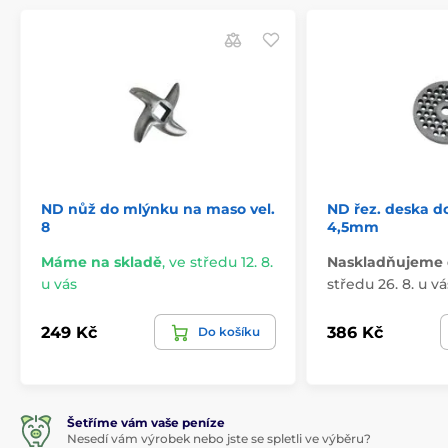
ND nůž do mlýnku na maso vel.
ND řez. deska d
8
4,5mm
Máme na skladě
,
ve středu 12. 8.
Naskladňujeme 
u vás
středu 26. 8. u vá
249 Kč
386 Kč
Do košíku
Šetříme vám vaše peníze
Nesedí vám výrobek nebo jste se spletli ve výběru?