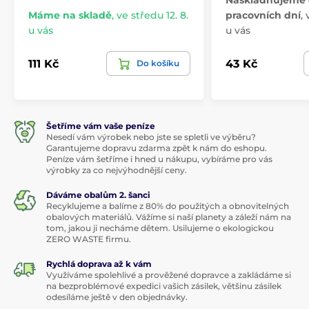
Naskladňujeme 
Máme na skladě
,
ve středu 12. 8.
pracovních dní
,
u vás
u vás
111 Kč
43 Kč
Do košíku
Šetříme vám vaše peníze
Nesedí vám výrobek nebo jste se spletli ve výběru?
Garantujeme dopravu zdarma zpět k nám do eshopu.
Peníze vám šetříme i hned u nákupu, vybíráme pro vás
výrobky za co nejvýhodnější ceny.
Dáváme obalům 2. šanci
Recyklujeme a balíme z 80% do použitých a obnovitelných
obalových materiálů. Vážíme si naší planety a záleží nám na
tom, jakou ji necháme dětem. Usilujeme o ekologickou
ZERO WASTE firmu.
Rychlá doprava až k vám
Využíváme spolehlivé a prověžené dopravce a zakládáme si
na bezproblémové expedici vašich zásilek, většinu zásilek
odesíláme ještě v den objednávky.