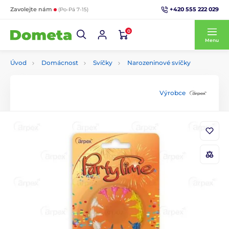
+420 555 222 029
Zavolejte nám
(Po-Pá 7-15)
0
Menu
Úvod
Domácnost
Svíčky
Narozeninové svíčky
Výrobce