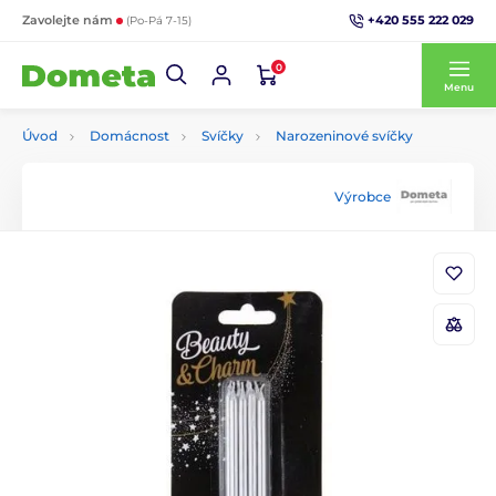
+420 555 222 029
Zavolejte nám
(Po-Pá 7-15)
0
Menu
Úvod
Domácnost
Svíčky
Narozeninové svíčky
Výrobce