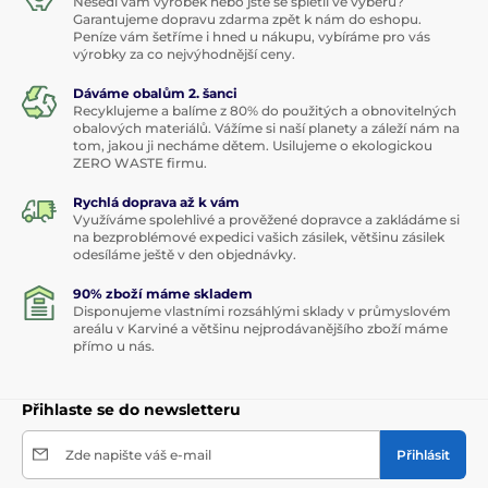
Nesedí vám výrobek nebo jste se spletli ve výběru?
Garantujeme dopravu zdarma zpět k nám do eshopu.
Peníze vám šetříme i hned u nákupu, vybíráme pro vás
výrobky za co nejvýhodnější ceny.
Dáváme obalům 2. šanci
Recyklujeme a balíme z 80% do použitých a obnovitelných
obalových materiálů. Vážíme si naší planety a záleží nám na
tom, jakou ji necháme dětem. Usilujeme o ekologickou
ZERO WASTE firmu.
Rychlá doprava až k vám
Využíváme spolehlivé a prověžené dopravce a zakládáme si
na bezproblémové expedici vašich zásilek, většinu zásilek
odesíláme ještě v den objednávky.
90% zboží máme skladem
Disponujeme vlastními rozsáhlými sklady v průmyslovém
areálu v Karviné a většinu nejprodávanějšího zboží máme
přímo u nás.
Přihlaste se do newsletteru
Zde napište váš e-mail
Přihlásit