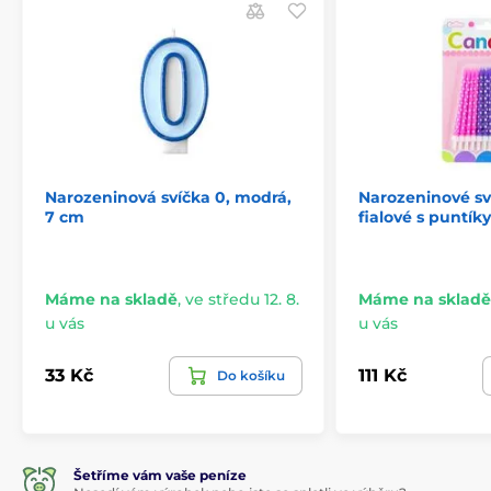
Narozeninová svíčka 0, modrá,
Narozeninové sv
7 cm
fialové s puntíky
Máme na skladě
,
ve středu 12. 8.
Máme na skladě
u vás
u vás
33 Kč
111 Kč
Do košíku
Šetříme vám vaše peníze