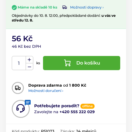
Možnosti dopravy ›
Máme na skladě 10 ks
Objednávky do 10. 8. 12:00, předpokládané dodání:
u vás ve
středu 12. 8.
56 Kč
46 Kč bez DPH
Do košíku
ks
Doprava zdarma
od
1 800 Kč
Možnosti doručení ›
Potřebujete poradit?
offline
Zavolejte na
+420 555 222 029
Kód produktu:
P51073
Záruka:
24 měsíců