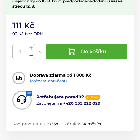
Objednávky do 10. 8. 12:00, předpokládané dodání:
u vás ve
středu 12. 8.
111 Kč
92 Kč bez DPH
Do košíku
ks
Doprava zdarma
od
1 800 Kč
Možnosti doručení ›
Potřebujete poradit?
offline
Zavolejte na
+420 555 222 029
Kód produktu:
P20558
Záruka:
24 měsíců