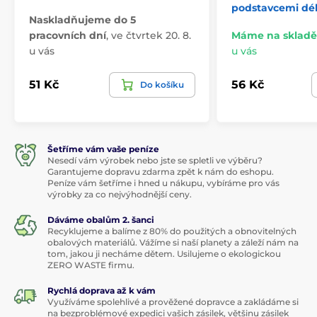
podstavcemi dél
Naskladňujeme do 5
pracovních dní
,
ve čtvrtek 20. 8.
Máme na skladě
u vás
u vás
51 Kč
56 Kč
Do košíku
Šetříme vám vaše peníze
Nesedí vám výrobek nebo jste se spletli ve výběru?
Garantujeme dopravu zdarma zpět k nám do eshopu.
Peníze vám šetříme i hned u nákupu, vybíráme pro vás
výrobky za co nejvýhodnější ceny.
Dáváme obalům 2. šanci
Recyklujeme a balíme z 80% do použitých a obnovitelných
obalových materiálů. Vážíme si naší planety a záleží nám na
tom, jakou ji necháme dětem. Usilujeme o ekologickou
ZERO WASTE firmu.
Rychlá doprava až k vám
Využíváme spolehlivé a prověžené dopravce a zakládáme si
na bezproblémové expedici vašich zásilek, většinu zásilek