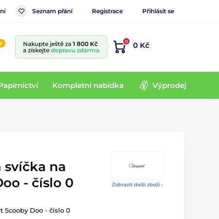
ní
Seznam přání
Registrace
Přihlásit se
0
e
Nakupte ještě za
1 800 Kč
0 Kč
a získejte
dopravu zdarma
Papírnictví
Kompletní nabídka
Výprodej
 svíčka na
oo - číslo 0
Zobrazit další zboží ›
t Scooby Doo - číslo 0