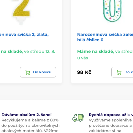
ninová svíčka 2, zlatá,
Narozeninová svíčka zele
bílá číslice 0
na skladě
,
ve středu 12. 8.
Máme na skladě
,
ve středu
u vás
98 Kč
Do košíku
Do k
Dáváme obalům 2. šanci
Rychlá doprava až k
Recyklujeme a balíme z 80%
Využíváme spolehlivé
do použitých a obnovitelných
prověžené dopravce a
obalových materiálů. Vážíme
zakládáme si na