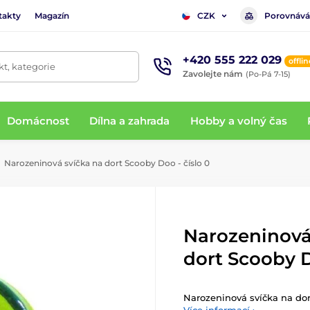
takty
Magazín
Porovnává
CZK
+420 555 222 029
offlin
t, kategorie
Zavolejte nám
(Po-Pá 7-15)
Domácnost
Dílna a zahrada
Hobby a volný čas
Narozeninová svíčka na dort Scooby Doo - číslo 0
Narozeninová
dort Scooby D
Narozeninová svíčka na dor