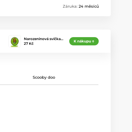
Záruka:
24 měsíců
Narozeninová svíčka…
K nákupu
27 Kč
Scooby doo