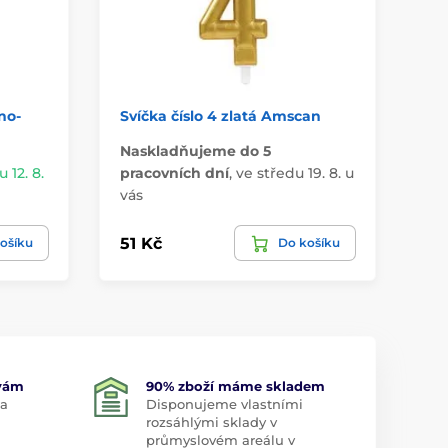
no-
Svíčka číslo 4 zlatá Amscan
Ba
Naskladňujeme do 5
 12. 8.
pracovních dní
,
ve středu 19. 8. u
Má
vás
u 
51 Kč
33
ošíku
Do košíku
 vám
90% zboží máme skladem
 a
Disponujeme vlastními
rozsáhlými sklady v
průmyslovém areálu v