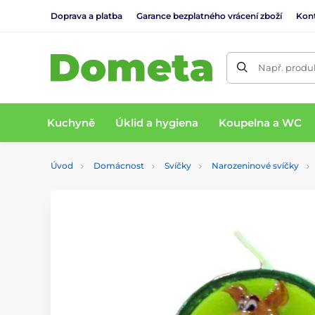
Doprava a platba
Garance bezplatného vrácení zboží
Kon
Např. produk
Kuchyně
Úklid a hygiena
Koupelna a WC
Úvod
Domácnost
Svíčky
Narozeninové svíčky