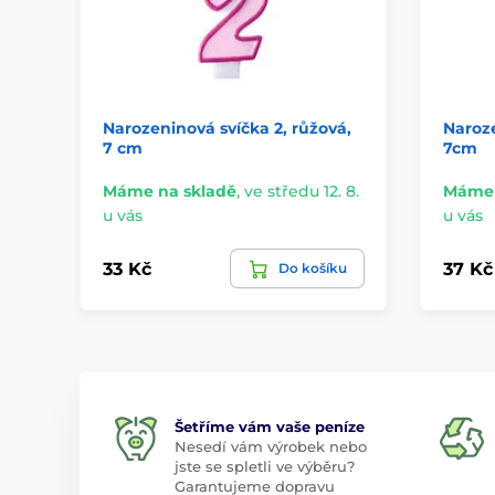
Narozeninová svíčka 2, růžová,
Naroze
7 cm
7cm
Máme na skladě
,
ve středu 12. 8.
Máme 
u vás
u vás
33 Kč
37 Kč
Do košíku
Šetříme vám vaše peníze
Nesedí vám výrobek nebo
jste se spletli ve výběru?
Garantujeme dopravu