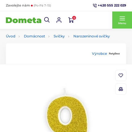
+420 555 222 029
Zavolejte nám
(Po-Pá 7-15)
0
Menu
Úvod
Domácnost
Svíčky
Narozeninové svíčky
Výrobce