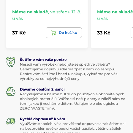
Máme na skladě
,
ve středu 12. 8.
Máme na skladě
u vás
u vás
37 Kč
33 Kč
Do košíku
Šetříme vám vaše peníze
Nesedí vám výrobek nebo jste se spletli ve výběru?
Garantujeme dopravu zdarma zpět k nám do eshopu.
Peníze vám šetříme i hned u nákupu, vybíráme pro vás
výrobky za co nejvýhodnější ceny.
Dáváme obalům 2. šanci
Recyklujeme a balíme z 80% do použitých a obnovitelných
obalových materiálů. Vážíme si naší planety a záleží nám na
tom, jakou ji necháme dětem. Usilujeme o ekologickou
ZERO WASTE firmu.
Rychlá doprava až k vám
Využíváme spolehlivé a prověžené dopravce a zakládáme si
na bezproblémové expedici vašich zásilek, většinu zásilek