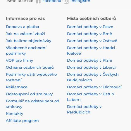
Jsme také na:
Facebook
Instagram
Informace pro vás
Místa osobních odběrů
Doprava a platba
Domácí potřeby v Praze
Jak na vrácení zboží
Domácí potřeby v Brně
Jak balíme objednávky
Domácí potřeby v Ostravě
Všeobecné obchodní
Domácí potřeby v Hradci
podmínky
Králové
VOP pro firmy
Domácí potřeby v Plzni
Ochrana osobních údajů
Domácí potřeby v Liberci
Podmínky užití webového
Domácí potřeby v Českých
rozhraní
Budějovicích
Reklamace
Domácí potřeby v Olomoucí
Odstoupení od smlouvy
Domácí potřeby v Ústí n.
Labem
Formulář na odstoupení od
smlouvy
Domácí potřeby v
Pardubicích
Kontakty
Affiliate program