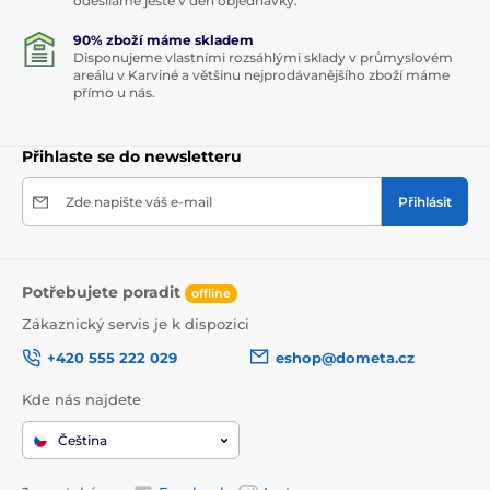
odesíláme ještě v den objednávky.
90% zboží máme skladem
Disponujeme vlastními rozsáhlými sklady v průmyslovém
areálu v Karviné a většinu nejprodávanějšího zboží máme
přímo u nás.
Přihlaste se do newsletteru
Zde napište váš e-mail
Přihlásit
Potřebujete poradit
offline
Zákaznický servis je k dispozici
+420 555 222 029
eshop@dometa.cz
Kde nás najdete
Čeština