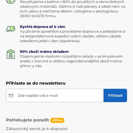
Recyklujeme a balíme z 80% do použitých a obnovitelných
obalových materiálů. Vážíme si naší planety a záleží nám na
tom, jakou ji necháme dětem. Usilujeme o ekologickou
ZERO WASTE firmu.
Rychlá doprava až k vám
Využíváme spolehlivé a prověžené dopravce a zakládáme si
na bezproblémové expedici vašich zásilek, většinu zásilek
odesíláme ještě v den objednávky.
90% zboží máme skladem
Disponujeme vlastními rozsáhlými sklady v průmyslovém
areálu v Karviné a většinu nejprodávanějšího zboží máme
přímo u nás.
Přihlaste se do newsletteru
Zde napište váš e-mail
Přihlásit
Potřebujete poradit
offline
Zákaznický servis je k dispozici