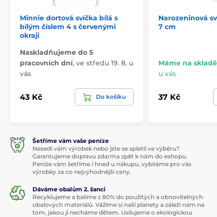
Minnie dortová svíčka bílá s
Narozeninová sví
bílým číslem 4 s červenými
7 cm
okraji
Naskladňujeme do 5
pracovních dní
,
ve středu 19. 8. u
Máme na skladě
vás
u vás
43 Kč
37 Kč
Do košíku
Šetříme vám vaše peníze
Nesedí vám výrobek nebo jste se spletli ve výběru?
Garantujeme dopravu zdarma zpět k nám do eshopu.
Peníze vám šetříme i hned u nákupu, vybíráme pro vás
výrobky za co nejvýhodnější ceny.
Dáváme obalům 2. šanci
Recyklujeme a balíme z 80% do použitých a obnovitelných
obalových materiálů. Vážíme si naší planety a záleží nám na
tom, jakou ji necháme dětem. Usilujeme o ekologickou