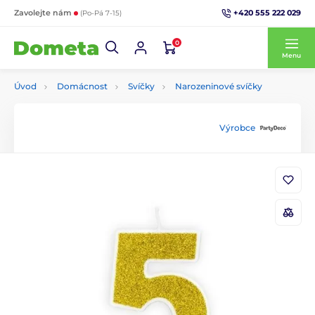
+420 555 222 029
Zavolejte nám
(Po-Pá 7-15)
0
Menu
Úvod
Domácnost
Svíčky
Narozeninové svíčky
Výrobce