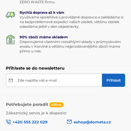
ZERO WASTE firmu.
Rychlá doprava až k vám
Využíváme spolehlivé a prověžené dopravce a zakládáme si
na bezproblémové expedici vašich zásilek, většinu zásilek
odesíláme ještě v den objednávky.
90% zboží máme skladem
Disponujeme vlastními rozsáhlými sklady v průmyslovém
areálu v Karviné a většinu nejprodávanějšího zboží máme
přímo u nás.
Přihlaste se do newsletteru
Zde napište váš e-mail
Přihlásit
Potřebujete poradit
offline
Zákaznický servis je k dispozici
+420 555 222 029
eshop@dometa.cz