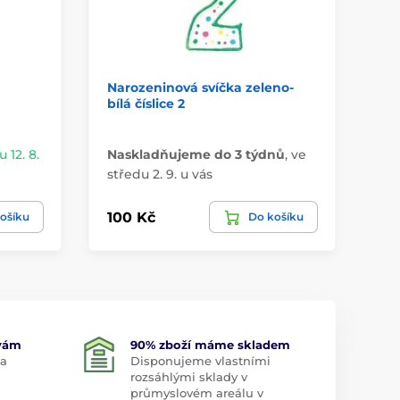
Narozeninová svíčka zeleno-
Dor
bílá číslice 2
gli
Na
 12. 8.
Naskladňujeme do 3 týdnů
,
ve
pr
středu 2. 9. u vás
u 
100 Kč
14
ošíku
Do košíku
 vám
90% zboží máme skladem
 a
Disponujeme vlastními
rozsáhlými sklady v
průmyslovém areálu v