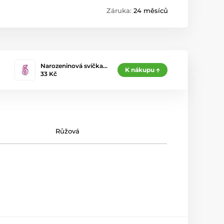
Záruka:
24 měsíců
Narozeninová svíčka…
K nákupu
33 Kč
Růžová