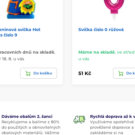
ninová svíčka Hot
Svíčka číslo 0 růžová
 číslo 9
racovních dnů na skladě
,
Máme na skladě
,
ve středu
 18. 8. u vás
u vás
51 Kč
Do košíku
Do k
Dáváme obalům 2. šanci
Rychlá doprava až k
Recyklujeme a balíme z 80%
Využíváme spolehlivé
do použitých a obnovitelných
prověžené dopravce a
obalových materiálů. Vážíme
zakládáme si na