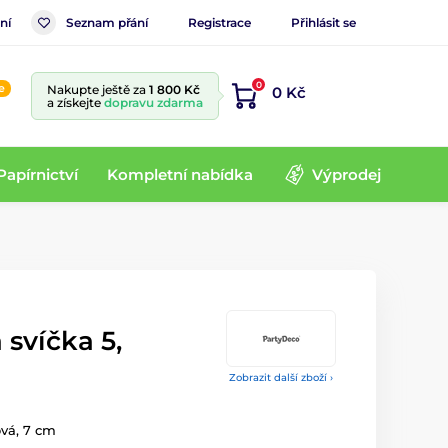
ní
Seznam přání
Registrace
Přihlásit se
0
e
Nakupte ještě za
1 800 Kč
0 Kč
a získejte
dopravu zdarma
Papírnictví
Kompletní nabídka
Výprodej
svíčka 5,
Zobrazit další zboží ›
ová, 7 cm