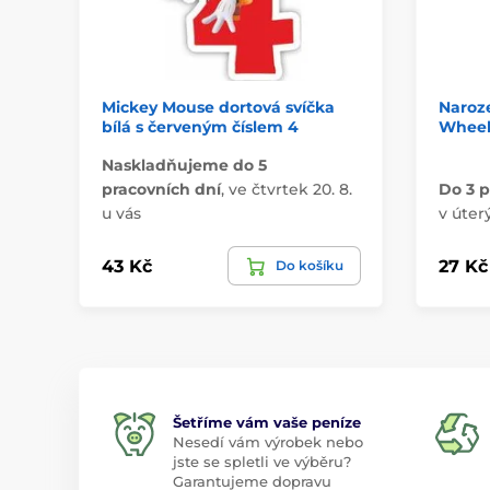
Mickey Mouse dortová svíčka
Naroze
bílá s červeným číslem 4
Wheels
Naskladňujeme do 5
pracovních dní
,
ve čtvrtek 20. 8.
Do 3 p
u vás
v úterý
43 Kč
27 Kč
Do košíku
Šetříme vám vaše peníze
Nesedí vám výrobek nebo
jste se spletli ve výběru?
Garantujeme dopravu