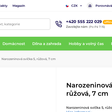
takty
Magazín
Porovnává
CZK
+420 555 222 029
offlin
t, kategorie
Zavolejte nám
(Po-Pá 7-15)
Domácnost
Dílna a zahrada
Hobby a volný čas
Narozeninová svíčka 5, růžová, 7 cm
Narozeninová 
růžová, 7 cm
Narozeninová svíčka 5, růž