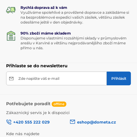
Rychlá doprava až k vám
Využíváme spolehlivé a prověžené dopravce a zakládáme si
na bezproblémové expedici vašich zásilek, většinu zásilek
odesíláme ještě v den objednávky.
90% zboží máme skladem
Disponujeme vlastními rozsáhlými sklady v průmyslovém
areálu v Karviné a většinu nejprodávanějšího zboží máme
přímo u nás.
Přihlaste se do newsletteru
Zde napište váš e-mail
Přihlásit
Potřebujete poradit
offline
Zákaznický servis je k dispozici
+420 555 222 029
eshop@dometa.cz
Kde nás najdete