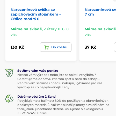
Narozeninová svíčka se
Narozeninová sví
zapichovacím stojánkem -
7 cm
Číslice modrá 0
Máme na skladě
,
v úterý 11. 8. u
Máme na skladě
vás
vás
130 Kč
37 Kč
Do košíku
Šetříme vám vaše peníze
Nesedí vám výrobek nebo jste se spletli ve výběru?
Garantujeme dopravu zdarma zpět k nám do eshopu.
Peníze vám šetříme i hned u nákupu, vybíráme pro vás
výrobky za co nejvýhodnější ceny.
Dáváme obalům 2. šanci
Recyklujeme a balíme z 80% do použitých a obnovitelných
obalových materiálů. Vážíme si naší planety a záleží nám na
tom, jakou ji necháme dětem. Usilujeme o ekologickou
ZERO WASTE firmu.