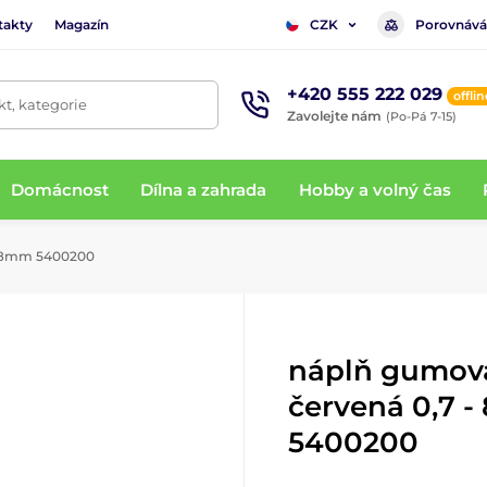
takty
Magazín
Porovnává
CZK
+420 555 222 029
offlin
t, kategorie
Zavolejte nám
(Po-Pá 7-15)
Domácnost
Dílna a zahrada
Hobby a volný čas
 88mm 5400200
náplň gumov
červená 0,7 
5400200