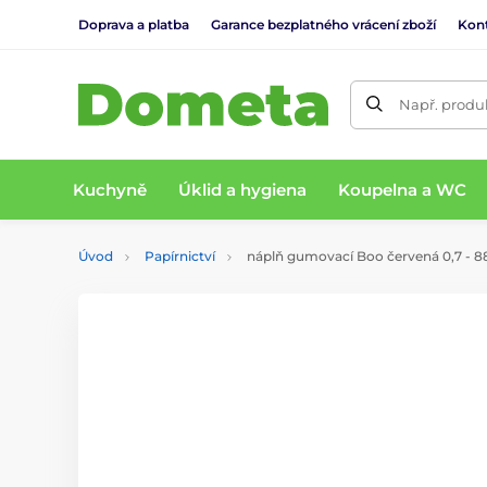
Doprava a platba
Garance bezplatného vrácení zboží
Kon
Např. produk
Kuchyně
Úklid a hygiena
Koupelna a WC
Úvod
Papírnictví
náplň gumovací Boo červená 0,7 -