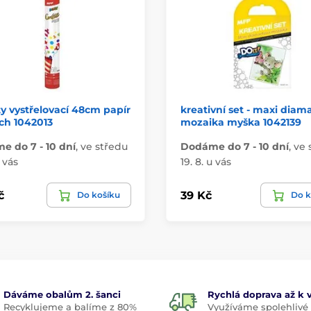
y vystřelovací 48cm papír
kreativní set - maxi diam
ch 1042013
mozaika myška 1042139
 do 7 - 10 dní
,
ve středu
Dodáme do 7 - 10 dní
,
ve 
u vás
19. 8. u vás
č
39 Kč
Do košíku
Do k
Dáváme obalům 2. šanci
Rychlá doprava až k
Recyklujeme a balíme z 80%
Využíváme spolehlivé