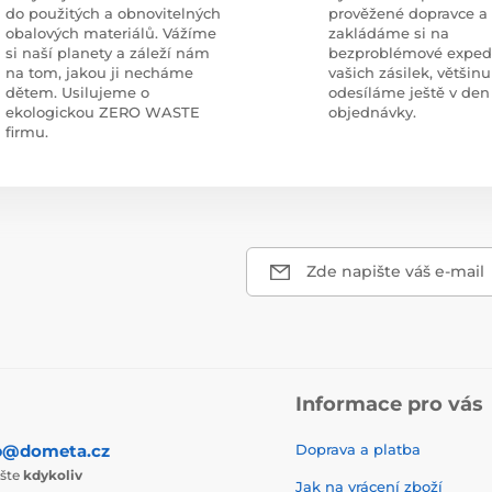
do použitých a obnovitelných
prověžené dopravce a
obalových materiálů. Vážíme
zakládáme si na
si naší planety a záleží nám
bezproblémové exped
na tom, jakou ji necháme
vašich zásilek, většinu
dětem. Usilujeme o
odesíláme ještě v den
ekologickou ZERO WASTE
objednávky.
firmu.
Zde napište váš e-mail
Informace pro vás
p@dometa.cz
Doprava a platba
ište
kdykoliv
Jak na vrácení zboží