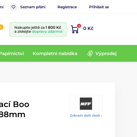
ní
Seznam přání
Registrace
Přihlásit se
0
e
Nakupte ještě za
1 800 Kč
0 Kč
a získejte
dopravu zdarma
Papírnictví
Kompletní nabídka
Výprodej
ací Boo
- 88mm
Zobrazit další zboží ›