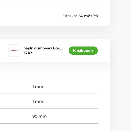
Záruka:
24 měsíců
náplň gumovací Boo…
K nákupu
13 Kč
1 mm
1 mm
90 mm