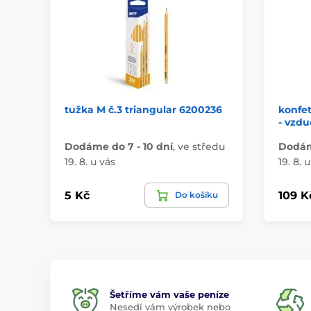
tužka M č.3 triangular 6200236
konfet
- vzdu
Dodáme do 7 - 10 dní
,
ve středu
Dodáme
19. 8. u vás
19. 8. 
5 Kč
109 K
Do košíku
Šetříme vám vaše peníze
Nesedí vám výrobek nebo