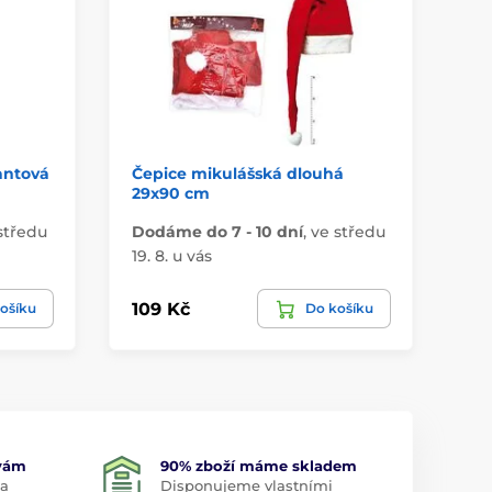
antová
Čepice mikulášská dlouhá
pa
29x90 cm
oř
středu
Dodáme do 7 - 10 dní
,
ve středu
Do
19. 8. u vás
19.
109 Kč
34
ošíku
Do košíku
 vám
90% zboží máme skladem
 a
Disponujeme vlastními