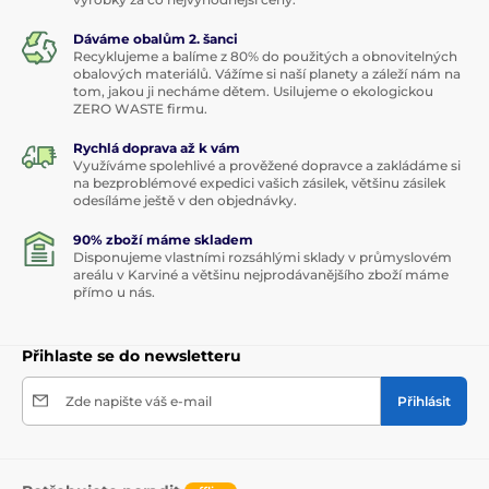
Dáváme obalům 2. šanci
Recyklujeme a balíme z 80% do použitých a obnovitelných
obalových materiálů. Vážíme si naší planety a záleží nám na
tom, jakou ji necháme dětem. Usilujeme o ekologickou
ZERO WASTE firmu.
Rychlá doprava až k vám
Využíváme spolehlivé a prověžené dopravce a zakládáme si
na bezproblémové expedici vašich zásilek, většinu zásilek
odesíláme ještě v den objednávky.
90% zboží máme skladem
Disponujeme vlastními rozsáhlými sklady v průmyslovém
areálu v Karviné a většinu nejprodávanějšího zboží máme
přímo u nás.
Přihlaste se do newsletteru
Zde napište váš e-mail
Přihlásit