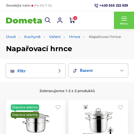
+420 555 222 029
Zavolejte nám
(Po-Pá 7-15)
0
Menu
Úvod
Kuchyně
Vaření
Hrnce
Napařovací hrnce
Napařovací hrnce
Řazení
Filtr
Zobrazujeme 1-2 z 2 produktů
Doprava zdarma
Doprava zdarma