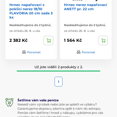
Hrnec napařovací s
Hrnec nerez napařovací
poklicí nerez 18/10
ANETT pr. 22 cm
FLAVORIA 20 cm sada 3
ks
Naskladňujeme do 2 týdnů
,
Naskladňujeme do 2 týdnů
,
ve středu 26. 8. u vás
ve středu 26. 8. u vás
2 382 Kč
1 564 Kč
Porovnat
Porovnat
Už jste viděli 2 produkty z 2.
1
Šetříme vám vaše peníze
Nesedí vám výrobek nebo jste se spletli ve výběru?
Garantujeme dopravu zdarma zpět k nám do eshopu.
Peníze vám šetříme i hned u nákupu, vybíráme pro vás
výrobky za co nejvýhodnější ceny.