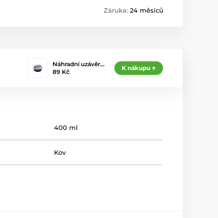
Záruka:
24 měsíců
Náhradní uzávěr…
K nákupu
89 Kč
400 ml
Kov