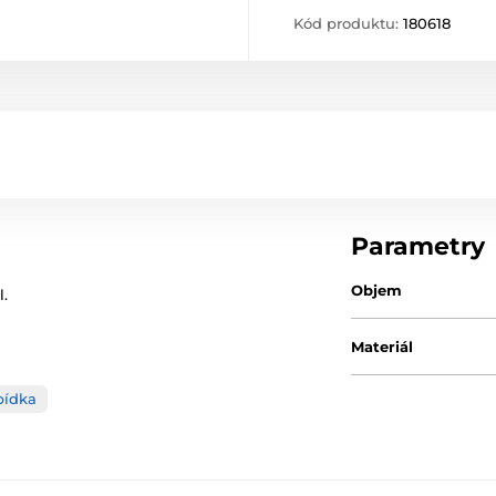
Kód produktu:
180618
Parametry
Objem
.
Materiál
bídka