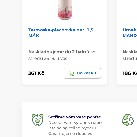
Termoska-plechovka ner. 0,5l
Hrnek 
MÁK
MAND
Naskladňujeme do 2 týdnů
,
ve
Naskl
středu 26. 8. u vás
středu 
361 Kč
186 K
Do košíku
Šetříme vám vaše peníze
Nesedí vám výrobek nebo
jste se spletli ve výběru?
Garantujeme dopravu