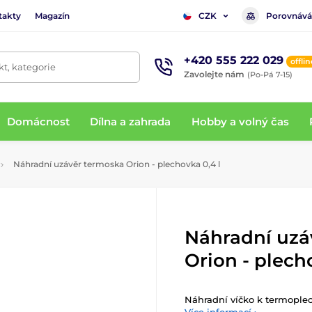
takty
Magazín
Porovnává
CZK
+420 555 222 029
offlin
t, kategorie
Zavolejte nám
(Po-Pá 7-15)
Domácnost
Dílna a zahrada
Hobby a volný čas
Náhradní uzávěr termoska Orion - plechovka 0,4 l
Náhradní uzá
Orion - plech
Náhradní víčko k termople