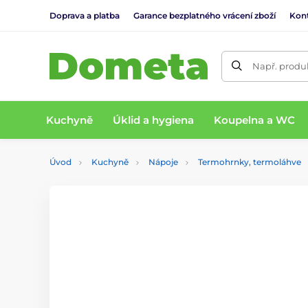
Doprava a platba
Garance bezplatného vrácení zboží
Kon
Např. produk
Kuchyně
Úklid a hygiena
Koupelna a WC
Úvod
Kuchyně
Nápoje
Termohrnky, termoláhve