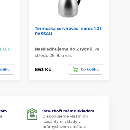
Termoska servírovací nerez 1,2 l
Mi
PASSAU
. 8. u
Naskladňujeme do 2 týdnů
,
ve
Do
středu 26. 8. u vás
8. 
863 Kč
25
ošíku
Do košíku
 vám
90% zboží máme skladem
 a
Disponujeme vlastními
rozsáhlými sklady v
průmyslovém areálu v