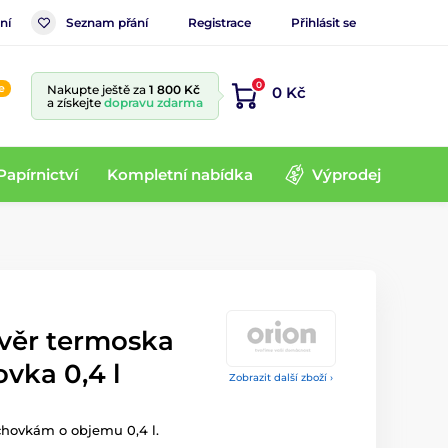
ní
Seznam přání
Registrace
Přihlásit se
0
e
Nakupte ještě za
1 800 Kč
0 Kč
a získejte
dopravu zdarma
Papírnictví
Kompletní nabídka
Výprodej
věr termoska
ovka 0,4 l
Zobrazit další zboží ›
chovkám o objemu 0,4 l.