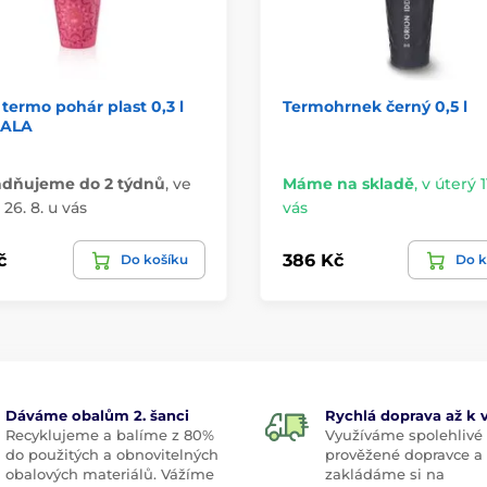
termo pohár plast 0,3 l
Termohrnek černý 0,5 l
ALA
adňujeme do 2 týdnů
,
ve
Máme na skladě
,
v úterý 11
26. 8. u vás
vás
č
386 Kč
Do košíku
Do k
Dáváme obalům 2. šanci
Rychlá doprava až k
Recyklujeme a balíme z 80%
Využíváme spolehlivé
do použitých a obnovitelných
prověžené dopravce a
obalových materiálů. Vážíme
zakládáme si na