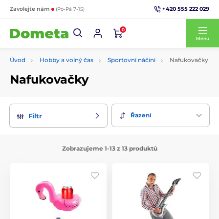
+420 555 222 029
Zavolejte nám
(Po-Pá 7-15)
0
Menu
Úvod
Hobby a volný čas
Sportovní náčiní
Nafukovačky
Nafukovačky
Řazení
Filtr
Zobrazujeme 1-13 z 13 produktů