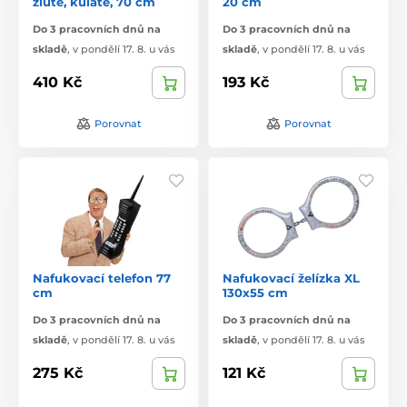
žluté, kulaté, 70 cm
20 cm
Do 3 pracovních dnů na
Do 3 pracovních dnů na
skladě
,
v pondělí 17. 8. u vás
skladě
,
v pondělí 17. 8. u vás
410 Kč
193 Kč
Porovnat
Porovnat
Nafukovací telefon 77
Nafukovací želízka XL
cm
130x55 cm
Do 3 pracovních dnů na
Do 3 pracovních dnů na
skladě
,
v pondělí 17. 8. u vás
skladě
,
v pondělí 17. 8. u vás
275 Kč
121 Kč