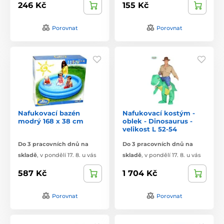
246 Kč
155 Kč
Porovnat
Porovnat
Nafukovací bazén
Nafukovací kostým -
modrý 168 x 38 cm
oblek - Dinosaurus -
velikost L 52-54
Do 3 pracovních dnů na
Do 3 pracovních dnů na
skladě
,
v pondělí 17. 8. u vás
skladě
,
v pondělí 17. 8. u vás
587 Kč
1 704 Kč
Porovnat
Porovnat