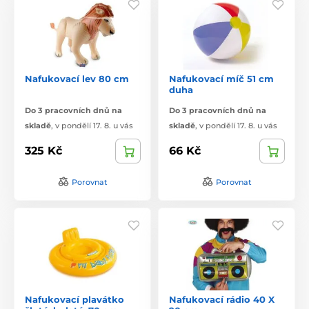
Nafukovací lev 80 cm
Nafukovací míč 51 cm
duha
Do 3 pracovních dnů na
Do 3 pracovních dnů na
skladě
,
v pondělí 17. 8. u vás
skladě
,
v pondělí 17. 8. u vás
325 Kč
66 Kč
Porovnat
Porovnat
Nafukovací plavátko
Nafukovací rádio 40 X