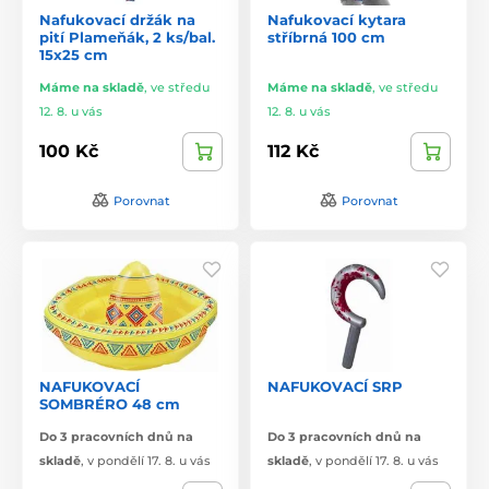
Nafukovací držák na
Nafukovací kytara
pití Plameňák, 2 ks/bal.
stříbrná 100 cm
15x25 cm
Máme na skladě
,
ve středu
Máme na skladě
,
ve středu
12. 8. u vás
12. 8. u vás
100 Kč
112 Kč
Porovnat
Porovnat
NAFUKOVACÍ
NAFUKOVACÍ SRP
SOMBRÉRO 48 cm
Do 3 pracovních dnů na
Do 3 pracovních dnů na
skladě
,
v pondělí 17. 8. u vás
skladě
,
v pondělí 17. 8. u vás