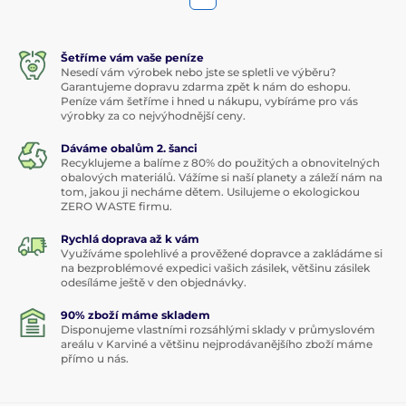
Šetříme vám vaše peníze
Nesedí vám výrobek nebo jste se spletli ve výběru?
Garantujeme dopravu zdarma zpět k nám do eshopu.
Peníze vám šetříme i hned u nákupu, vybíráme pro vás
výrobky za co nejvýhodnější ceny.
Dáváme obalům 2. šanci
Recyklujeme a balíme z 80% do použitých a obnovitelných
obalových materiálů. Vážíme si naší planety a záleží nám na
tom, jakou ji necháme dětem. Usilujeme o ekologickou
ZERO WASTE firmu.
Rychlá doprava až k vám
Využíváme spolehlivé a prověžené dopravce a zakládáme si
na bezproblémové expedici vašich zásilek, většinu zásilek
odesíláme ještě v den objednávky.
90% zboží máme skladem
Disponujeme vlastními rozsáhlými sklady v průmyslovém
areálu v Karviné a většinu nejprodávanějšího zboží máme
přímo u nás.