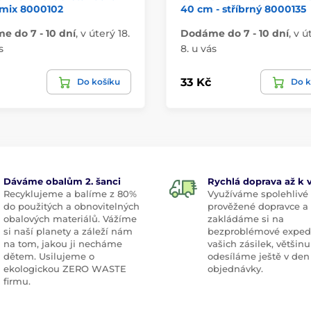
mix 8000102
40 cm - stříbrný 8000135
 do 7 - 10 dní
,
v úterý 18.
Dodáme do 7 - 10 dní
,
v ú
s
8. u vás
33 Kč
Do košíku
Do k
Dáváme obalům 2. šanci
Rychlá doprava až k
Recyklujeme a balíme z 80%
Využíváme spolehlivé
do použitých a obnovitelných
prověžené dopravce a
obalových materiálů. Vážíme
zakládáme si na
si naší planety a záleží nám
bezproblémové exped
na tom, jakou ji necháme
vašich zásilek, většinu
dětem. Usilujeme o
odesíláme ještě v den
ekologickou ZERO WASTE
objednávky.
firmu.