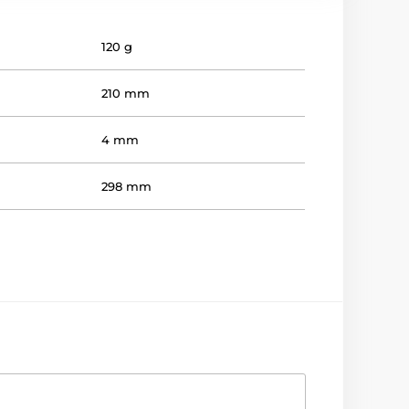
120 g
210 mm
4 mm
298 mm