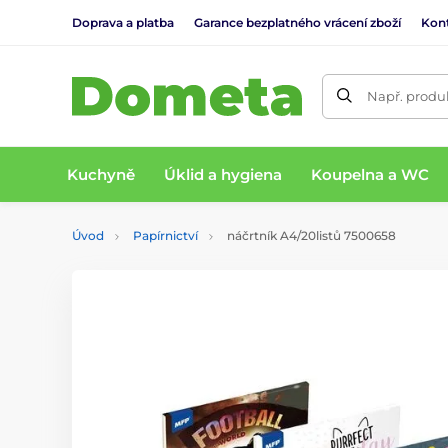
Doprava a platba
Garance bezplatného vrácení zboží
Kon
Např. produk
Kuchyně
Úklid a hygiena
Koupelna a WC
Úvod
Papírnictví
náčrtník A4/20listů 7500658