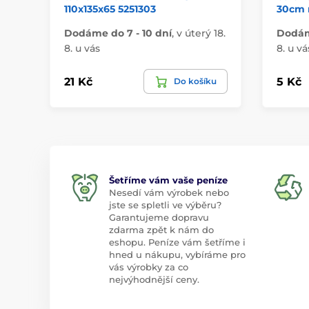
110x135x65 5251303
30cm 
Dodáme do 7 - 10 dní
,
v úterý 18.
Dodáme
8. u vás
8. u vá
21 Kč
5 Kč
Do košíku
Šetříme vám vaše peníze
Nesedí vám výrobek nebo
jste se spletli ve výběru?
Garantujeme dopravu
zdarma zpět k nám do
eshopu. Peníze vám šetříme i
hned u nákupu, vybíráme pro
vás výrobky za co
nejvýhodnější ceny.