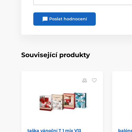
Poslat hodnocení
Související produkty
taška vánoční T 1 mix V13
balón