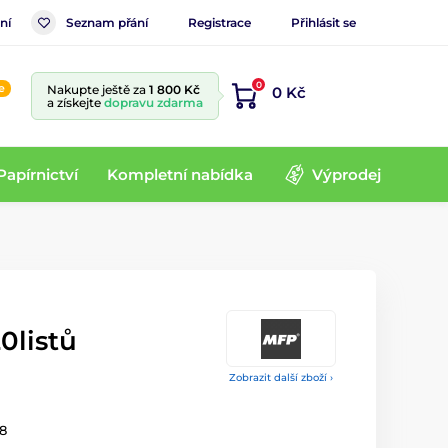
ní
Seznam přání
Registrace
Přihlásit se
0
e
Nakupte ještě za
1 800 Kč
0 Kč
a získejte
dopravu zdarma
Papírnictví
Kompletní nabídka
Výprodej
0listů
Zobrazit další zboží ›
8