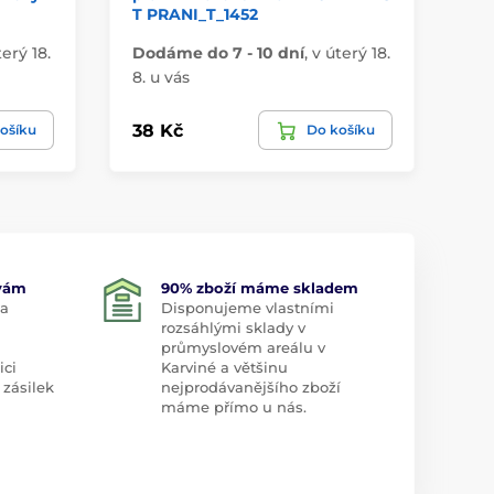
T PRANI_T_1452
ze
terý 18.
Dodáme do 7 - 10 dní
,
v úterý 18.
Do
8. u vás
8. 
38 Kč
19
ošíku
Do košíku
 vám
90% zboží máme skladem
 a
Disponujeme vlastními
rozsáhlými sklady v
průmyslovém areálu v
ici
Karviné a většinu
 zásilek
nejprodávanějšího zboží
máme přímo u nás.