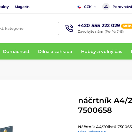
takty
Magazín
Porovnává
CZK
+420 555 222 029
offlin
t, kategorie
Zavolejte nám
(Po-Pá 7-15)
Domácnost
Dílna a zahrada
Hobby a volný čas
náčrtník A4/2
7500658
Náčrtník A4/20listů 750065