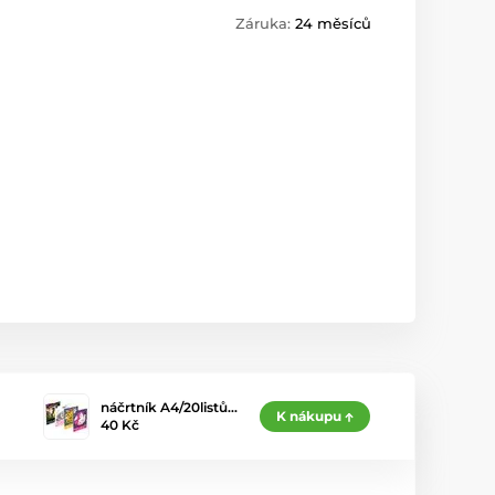
Záruka:
24 měsíců
náčrtník A4/20listů…
K nákupu
40 Kč