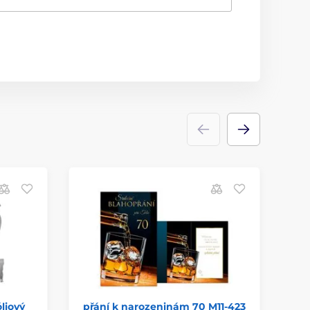
liový
přání k narozeninám 70 M11-423
te