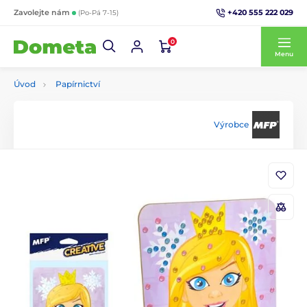
+420 555 222 029
Zavolejte nám
(Po-Pá 7-15)
0
Menu
Úvod
Papírnictví
Výrobce