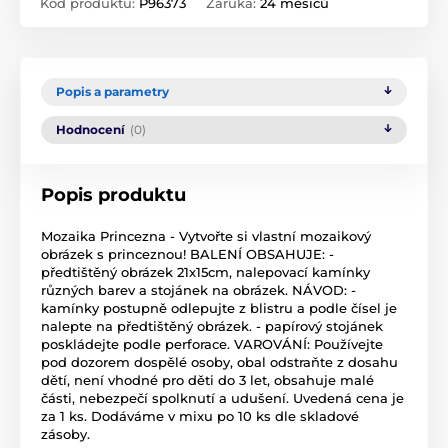
Kód produktu:
P96373
Záruka:
24 měsíců
Popis a parametry
Hodnocení
(0)
Popis produktu
Mozaika Princezna - Vytvořte si vlastní mozaikový
obrázek s princeznou! BALENÍ OBSAHUJE: -
předtištěný obrázek 21x15cm, nalepovací kamínky
různých barev a stojánek na obrázek. NÁVOD: -
kamínky postupně odlepujte z blistru a podle čísel je
nalepte na předtištěný obrázek. - papírový stojánek
poskládejte podle perforace. VAROVÁNÍ: Používejte
pod dozorem dospělé osoby, obal odstraňte z dosahu
dětí, není vhodné pro děti do 3 let, obsahuje malé
části, nebezpečí spolknutí a udušení. Uvedená cena je
za 1 ks. Dodáváme v mixu po 10 ks dle skladové
zásoby.