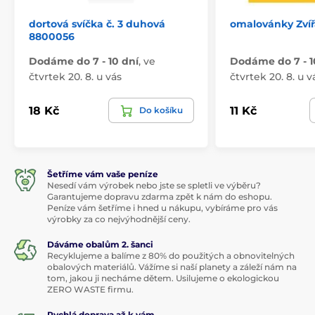
dortová svíčka č. 3 duhová
omalovánky Zvíř
8800056
Dodáme do 7 - 10 dní
,
ve
Dodáme do 7 - 1
čtvrtek 20. 8. u vás
čtvrtek 20. 8. u v
18 Kč
11 Kč
Do košíku
Šetříme vám vaše peníze
Nesedí vám výrobek nebo jste se spletli ve výběru?
Garantujeme dopravu zdarma zpět k nám do eshopu.
Peníze vám šetříme i hned u nákupu, vybíráme pro vás
výrobky za co nejvýhodnější ceny.
Dáváme obalům 2. šanci
Recyklujeme a balíme z 80% do použitých a obnovitelných
obalových materiálů. Vážíme si naší planety a záleží nám na
tom, jakou ji necháme dětem. Usilujeme o ekologickou
ZERO WASTE firmu.
Rychlá doprava až k vám