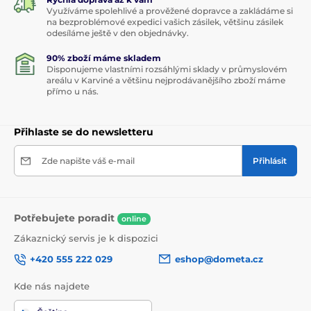
Využíváme spolehlivé a prověžené dopravce a zakládáme si
na bezproblémové expedici vašich zásilek, většinu zásilek
odesíláme ještě v den objednávky.
90% zboží máme skladem
Disponujeme vlastními rozsáhlými sklady v průmyslovém
areálu v Karviné a většinu nejprodávanějšího zboží máme
přímo u nás.
Přihlaste se do newsletteru
Zde napište váš e-mail
Přihlásit
Potřebujete poradit
online
Zákaznický servis je k dispozici
+420 555 222 029
eshop@dometa.cz
Kde nás najdete