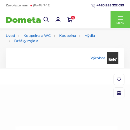
+420 555 222 029
Zavolejte nám
(Po-Pá 7-15)
0
Menu
Úvod
Koupelna a WC
Koupelna
Mýdla
Držáky mýdla
Výrobce