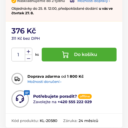
Možnosti dopravy ›
Naskladňujeme do 2 týdnů
Objednávky do 25. 8. 12:00, předpokládané dodání:
u vás ve
čtvrtek 27. 8.
376 Kč
311 Kč bez DPH
Do košíku
ks
Doprava zdarma
od
1 800 Kč
Možnosti doručení ›
Potřebujete poradit?
offline
Zavolejte na
+420 555 222 029
Kód produktu:
KL-20580
Záruka:
24 měsíců