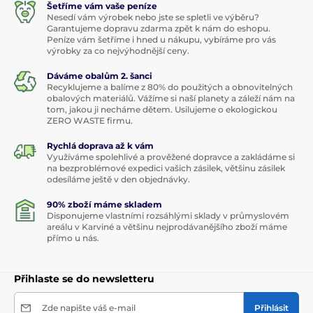
Šetříme vám vaše peníze
Nesedí vám výrobek nebo jste se spletli ve výběru?
Garantujeme dopravu zdarma zpět k nám do eshopu.
Peníze vám šetříme i hned u nákupu, vybíráme pro vás
výrobky za co nejvýhodnější ceny.
Dáváme obalům 2. šanci
Recyklujeme a balíme z 80% do použitých a obnovitelných
obalových materiálů. Vážíme si naší planety a záleží nám na
tom, jakou ji necháme dětem. Usilujeme o ekologickou
ZERO WASTE firmu.
Rychlá doprava až k vám
Využíváme spolehlivé a prověžené dopravce a zakládáme si
na bezproblémové expedici vašich zásilek, většinu zásilek
odesíláme ještě v den objednávky.
90% zboží máme skladem
Disponujeme vlastními rozsáhlými sklady v průmyslovém
areálu v Karviné a většinu nejprodávanějšího zboží máme
přímo u nás.
Přihlaste se do newsletteru
Zde napište váš e-mail
Přihlásit