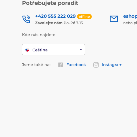
Potřebujete poradit
+420 555 222 029
esho
offline
Zavolejte nám
Po-Pá 7-15
nebo p
Kde nás najdete
Čeština
Jsme také na:
Facebook
Instagram