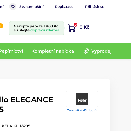
ní
Seznam přání
Registrace
Přihlásit se
0
e
Nakupte ještě za
1 800 Kč
0 Kč
a získejte
dopravu zdarma
Papírnictví
Kompletní nabídka
Výprodej
dlo ELEGANCE
5
Zobrazit další zboží ›
 KELA KL-18295