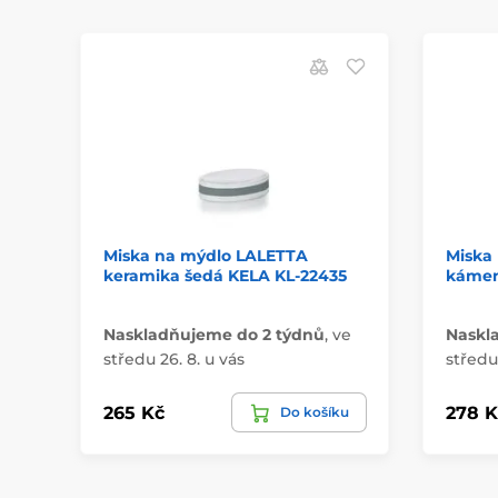
Miska na mýdlo LALETTA
Miska
keramika šedá KELA KL-22435
kámen
Naskladňujeme do 2 týdnů
,
ve
Naskl
středu 26. 8. u vás
středu 
265 Kč
278 K
Do košíku