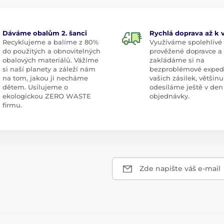
Dáváme obalům 2. šanci
Rychlá doprava až k
Recyklujeme a balíme z 80%
Využíváme spolehlivé
do použitých a obnovitelných
prověžené dopravce a
obalových materiálů. Vážíme
zakládáme si na
si naší planety a záleží nám
bezproblémové exped
na tom, jakou ji necháme
vašich zásilek, většinu
dětem. Usilujeme o
odesíláme ještě v den
ekologickou ZERO WASTE
objednávky.
firmu.
Zde napište váš e-mail