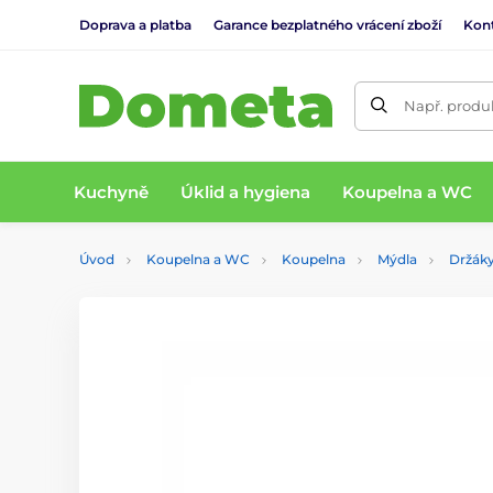
Doprava a platba
Garance bezplatného vrácení zboží
Kon
Např. produk
Kuchyně
Úklid a hygiena
Koupelna a WC
Úvod
Koupelna a WC
Koupelna
Mýdla
Držák