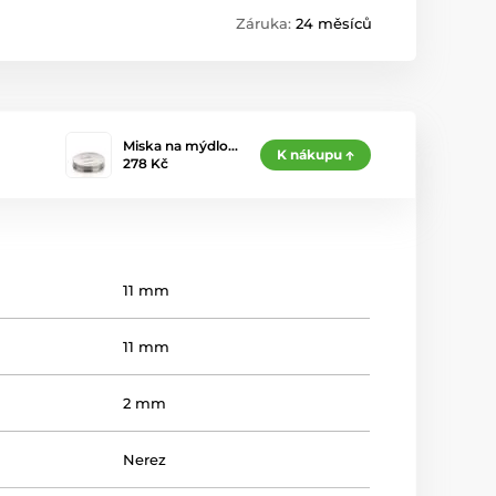
Záruka:
24 měsíců
Miska na mýdlo…
K nákupu
278 Kč
11 mm
11 mm
2 mm
Nerez