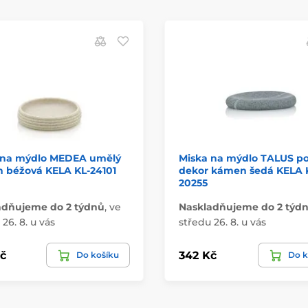
 na mýdlo MEDEA umělý
Miska na mýdlo TALUS po
 béžová KELA KL-24101
dekor kámen šedá KELA 
20255
adňujeme do 2 týdnů
,
ve
Naskladňujeme do 2 týd
26. 8. u vás
středu 26. 8. u vás
č
342 Kč
Do košíku
Do k