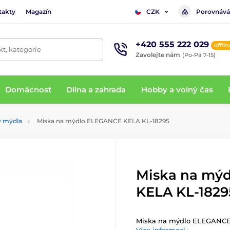
takty
Magazín
Porovnává
CZK
+420 555 222 029
offlin
t, kategorie
Zavolejte nám
(Po-Pá 7-15)
Domácnost
Dílna a zahrada
Hobby a volný čas
y mýdla
Miska na mýdlo ELEGANCE KELA KL-18295
Miska na mý
KELA KL-1829
Miska na mýdlo ELEGANCE