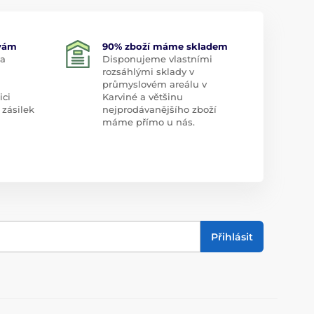
 vám
90% zboží máme skladem
 a
Disponujeme vlastními
rozsáhlými sklady v
průmyslovém areálu v
ici
Karviné a většinu
 zásilek
nejprodávanějšího zboží
máme přímo u nás.
Přihlásit