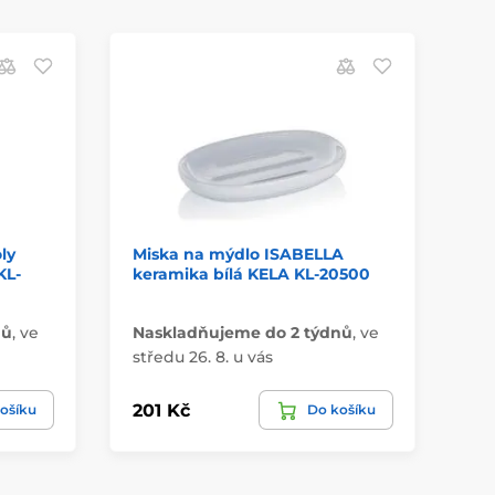
ly
Miska na mýdlo ISABELLA
Mi
KL-
keramika bílá KELA KL-20500
če
nů
,
ve
Naskladňujeme do 2 týdnů
,
ve
Na
středu 26. 8. u vás
stř
201 Kč
13
ošíku
Do košíku