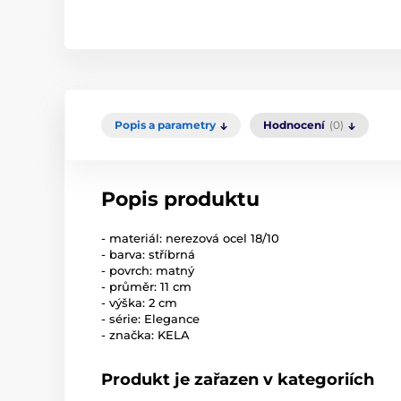
Popis a parametry
Hodnocení
(0)
Popis produktu
- materiál: nerezová ocel 18/10
- barva: stříbrná
- povrch: matný
- průměr: 11 cm
- výška: 2 cm
- série: Elegance
- značka: KELA
Produkt je zařazen v kategoriích