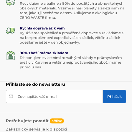
Recyklujeme a balíme z 80% do použitých a obnovitelných
obalových materiálů. Vážíme si naší planety a záleží nám na
tom, jakou ji necháme dětem. Usilujeme o ekologickou
ZERO WASTE firmu.
Rychlá doprava až k vám
Využíváme spolehlivé a prověžené dopravce a zakládáme si
na bezproblémové expedici vašich zásilek, většinu zásilek
odesíláme ještě v den objednávky.
90% zboží máme skladem
Disponujeme vlastními rozsáhlými sklady v průmyslovém
areálu v Karviné a většinu nejprodávanějšího zboží máme
přímo u nás.
Přihlaste se do newsletteru
Zde napište váš e-mail
Přihlásit
Potřebujete poradit
offline
Zákaznický servis je k dispozici