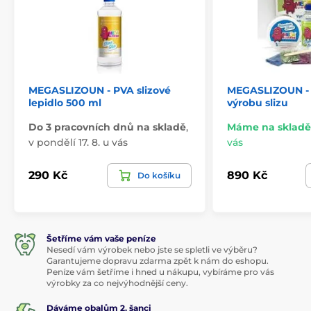
MEGASLIZOUN - PVA slizové
MEGASLIZOUN - 
lepidlo 500 ml
výrobu slizu
Do 3 pracovních dnů na skladě
,
Máme na skladě
v pondělí 17. 8. u vás
vás
290 Kč
890 Kč
Do košíku
Šetříme vám vaše peníze
Nesedí vám výrobek nebo jste se spletli ve výběru?
Garantujeme dopravu zdarma zpět k nám do eshopu.
Peníze vám šetříme i hned u nákupu, vybíráme pro vás
výrobky za co nejvýhodnější ceny.
Dáváme obalům 2. šanci