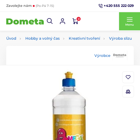
+420 555 222 029
Zavolejte nám
(Po-Pá 7-15)
0
Menu
Úvod
Hobby a volný čas
Kreativní tvoření
Výroba slizu
Výrobce