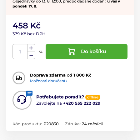
Objednávky do 13. 8. 12:00, předpokládané dodání:
u vás v
pondělí 17. 8.
458 Kč
379 Kč bez DPH
Do košíku
ks
Doprava zdarma
od
1 800 Kč
Možnosti doručení ›
Potřebujete poradit?
offline
Zavolejte na
+420 555 222 029
Kód produktu:
P20830
Záruka:
24 měsíců