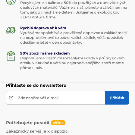
Recyklujeme a balíme z 80% do použitých a obnovitelných
obalových materiálů. Vážíme si naší planety a záleží nám na
tom, jakou ji necháme dětem. Usilujeme o ekologickou
ZERO WASTE firmu.
Rychlá doprava až k vám
Využíváme spolehlivé a prověžené dopravce a zakládáme si
na bezproblémové expedici vašich zásilek, většinu zásilek
odesíláme ještě v den objednávky.
90% zboží máme skladem
Disponujeme vlastními rozsáhlými sklady v průmyslovém
areálu v Karviné a většinu nejprodávanějšího zboží máme
přímo u nás.
Přihlaste se do newsletteru
Zde napište váš e-mail
Přihlásit
Potřebujete poradit
offline
Zákaznický servis je k dispozici