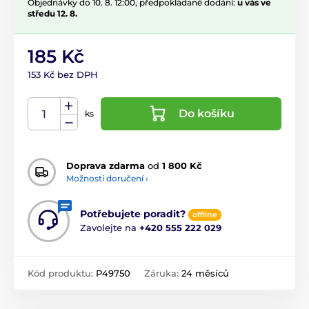
Objednávky do 10. 8. 12:00, předpokládané dodání:
u vás ve
středu 12. 8.
185 Kč
153 Kč bez DPH
Do košíku
ks
Doprava zdarma
od
1 800 Kč
Možnosti doručení ›
Potřebujete poradit?
offline
Zavolejte na
+420 555 222 029
Kód produktu:
P49750
Záruka:
24 měsíců