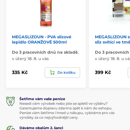
MEGASLIZOUN - PVA slizové
MEGASLIZOUN svít
lepidlo ORANŽOVÉ 500ml
sliz svítící ve tm
Do 3 pracovních dnů na skladě
,
Do 3 pracovních
v úterý 18. 8. u vás
v úterý 18. 8. u vá
335 Kč
399 Kč
Do košíku
Šetříme vám vaše peníze
Nesedí vám výrobek nebo jste se spletli ve výběru?
Garantujeme dopravu zdarma zpět k nám do eshopu.
Peníze vám šetříme i hned u nákupu, vybíráme pro vás
výrobky za co nejvýhodnější ceny.
Dáváme obalům 2. šanci