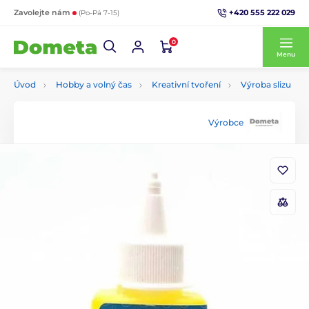
+420 555 222 029
Zavolejte nám
(Po-Pá 7-15)
0
Menu
Úvod
Hobby a volný čas
Kreativní tvoření
Výroba slizu
Výrobce