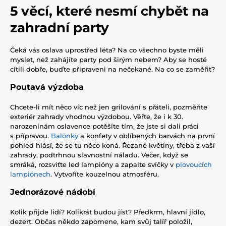
5 věcí, které nesmí chybět na
zahradní party
Čeká vás oslava uprostřed léta? Na co všechno byste měli
myslet, než zahájíte party pod širým nebem? Aby se hosté
cítili dobře, buďte připraveni na nečekané. Na co se zaměřit?
Poutavá výzdoba
Chcete-li mít něco víc než jen grilování s přáteli, pozměňte
exteriér zahrady vhodnou výzdobou. Věřte, že i k 30.
narozeninám oslavence potěšíte tím, že jste si dali práci
s přípravou.
Balónky
a konfety v oblíbených barvách na první
pohled hlásí, že se tu něco koná. Řezané květiny, třeba z vaší
zahrady, podtrhnou slavnostní náladu. Večer, když se
smráká, rozsviťte led lampióny a zapalte svíčky v
plovoucích
lampiónech
. Vytvoříte kouzelnou atmosféru.
Jednorázové nádobí
Kolik přijde lidí? Kolikrát budou jíst? Předkrm, hlavní jídlo,
dezert. Občas někdo zapomene, kam svůj talíř položil,