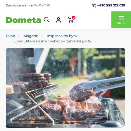
+420 555 222 029
Zavolejte nám
(Po-Pá 7-15)
0
Menu
Úvod
Magazín
Inspirace do bytu
5 věcí, které nesmí chybět na zahradní party