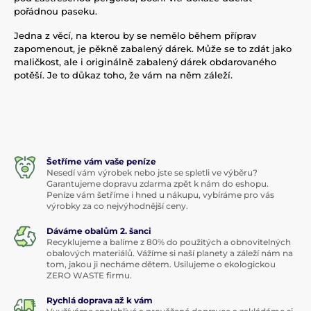
pořádnou paseku.
Jedna z věcí, na kterou by se nemělo během příprav
zapomenout, je pěkně zabalený dárek. Může se to zdát jako
maličkost, ale i originálně zabalený dárek obdarovaného
potěší. Je to důkaz toho, že vám na něm záleží.
Šetříme vám vaše peníze
Nesedí vám výrobek nebo jste se spletli ve výběru?
Garantujeme dopravu zdarma zpět k nám do eshopu.
Peníze vám šetříme i hned u nákupu, vybíráme pro vás
výrobky za co nejvýhodnější ceny.
Dáváme obalům 2. šanci
Recyklujeme a balíme z 80% do použitých a obnovitelných
obalových materiálů. Vážíme si naší planety a záleží nám na
tom, jakou ji necháme dětem. Usilujeme o ekologickou
ZERO WASTE firmu.
Rychlá doprava až k vám