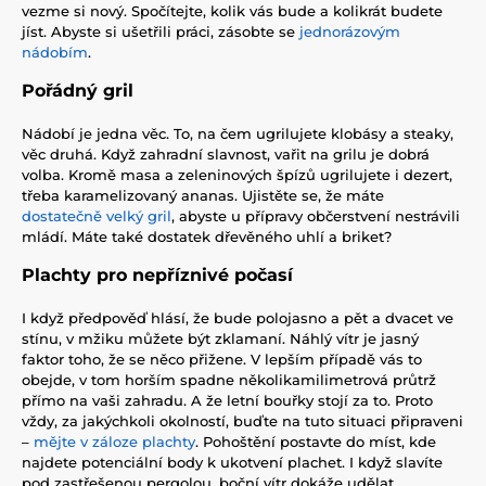
vezme si nový. Spočítejte, kolik vás bude a kolikrát budete
jíst. Abyste si ušetřili práci, zásobte se
jednorázovým
nádobím
.
Pořádný gril
Nádobí je jedna věc. To, na čem ugrilujete klobásy a steaky,
věc druhá. Když zahradní slavnost, vařit na grilu je dobrá
volba. Kromě masa a zeleninových špízů ugrilujete i dezert,
třeba karamelizovaný ananas. Ujistěte se, že máte
dostatečně velký gril
, abyste u přípravy občerstvení nestrávili
mládí. Máte také dostatek dřevěného uhlí a briket?
Plachty pro nepříznivé počasí
I když předpověď hlásí, že bude polojasno a pět a dvacet ve
stínu, v mžiku můžete být zklamaní. Náhlý vítr je jasný
faktor toho, že se něco přižene. V lepším případě vás to
obejde, v tom horším spadne několikamilimetrová průtrž
přímo na vaši zahradu. A že letní bouřky stojí za to. Proto
vždy, za jakýchkoli okolností, buďte na tuto situaci připraveni
–
mějte v záloze plachty
. Pohoštění postavte do míst, kde
najdete potenciální body k ukotvení plachet. I když slavíte
pod zastřešenou pergolou, boční vítr dokáže udělat