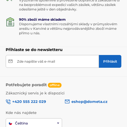
Využíváme spolehlivé a prověžené dopravce a zakládáme si
na bezproblémové expedici vašich zásilek, většinu zásilek
odesíláme ještě v den objednávky.
90% zboží máme skladem
Disponujeme vlastními rozsáhlými sklady v průmyslovém
areálu v Karviné a většinu nejprodávanějšího zboží máme
přímo u nás.
Přihlaste se do newsletteru
Zde napište váš e-mail
Přihlásit
Potřebujete poradit
offline
Zákaznický servis je k dispozici
+420 555 222 029
eshop@dometa.cz
Kde nás najdete
Čeština