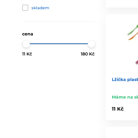
skladem
cena
11 Kč
180 Kč
Lžička plast
Máme na s
11 Kč