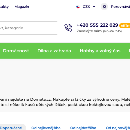
takty
Magazín
Porovnává
CZK
+420 555 222 029
offlin
t, kategorie
Zavolejte nám
(Po-Pá 7-15)
Domácnost
Dílna a zahrada
Hobby a volný čas
lování najdete na Dometa.cz. Nakupte si lžičky za výhodné ceny. Mal
jte si několik kusů dětských lžiček, praktickou koktejlovou sadu, n
Doporučené
Od nejlevnějšího
Od nejdražšího
Od nejnovějš