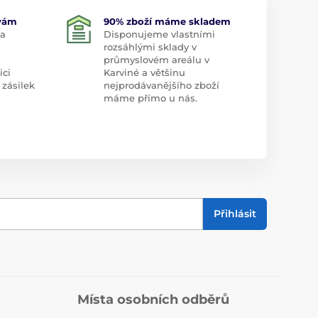
 vám
90% zboží máme skladem
 a
Disponujeme vlastními
rozsáhlými sklady v
průmyslovém areálu v
ici
Karviné a většinu
 zásilek
nejprodávanějšího zboží
máme přímo u nás.
Přihlásit
Místa osobních odběrů