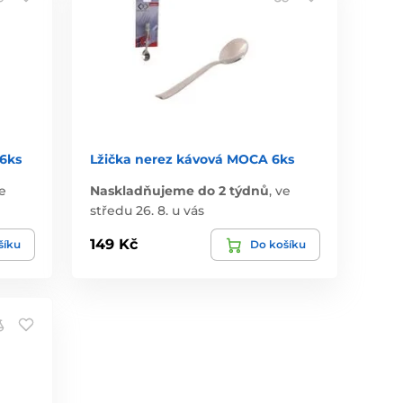
6ks
Lžička nerez kávová MOCA 6ks
e
Naskladňujeme do 2 týdnů
,
ve
středu 26. 8. u vás
149 Kč
šíku
Do košíku