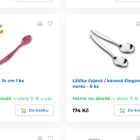
 14 cm 1 ks
Lžička čajová / kávová Elegan
nerez - 6 ks
kladě
,
v úterý 11. 8. u vás
Máme na skladě
,
v úterý 11. 8.
174 Kč
Do košíku
Do ko