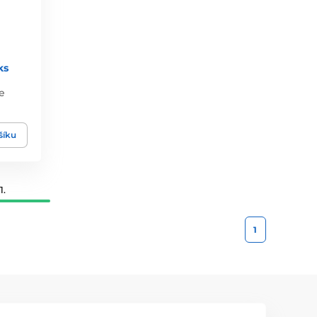
ks
e
šíku
1.
1