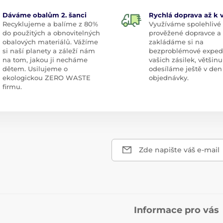
Dáváme obalům 2. šanci
Rychlá doprava až k
Recyklujeme a balíme z 80%
Využíváme spolehlivé
do použitých a obnovitelných
prověžené dopravce a
obalových materiálů. Vážíme
zakládáme si na
si naší planety a záleží nám
bezproblémové exped
na tom, jakou ji necháme
vašich zásilek, většinu
dětem. Usilujeme o
odesíláme ještě v den
ekologickou ZERO WASTE
objednávky.
firmu.
Zde napište váš e-mail
Informace pro vás