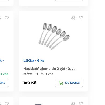
t -
Lžička - 6 ks
Naskladňujeme do 2 týdnů
,
ve
 u vás
středu 26. 8. u vás
180 Kč
šíku
Do košíku