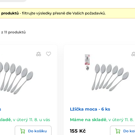
1 produktů
- filtrujte výsledky přesně dle Vašich požadavků.
 z 11 produktů
s
Lžička moca - 6 ks
kladě
,
v úterý 11. 8. u vás
Máme na skladě
,
v úterý 11. 8.
155 Kč
Do košíku
Do ko