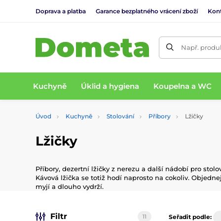
Doprava a platba
Garance bezplatného vrácení zboží
Kon
Např. produk
Kuchyně
Úklid a hygiena
Koupelna a WC
Úvod
Kuchyně
Stolování
Příbory
Lžičky
Lžičky
Příbory, dezertní lžičky z nerezu a další nádobí pro sto
Kávová lžička se totiž hodí naprosto na cokoliv. Objedne
myjí a dlouho vydrží.
Filtr
11
Seřadit podle: