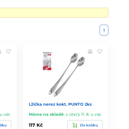
1
Lžička nerez kokt. PUNTO 2ks
 u vás
Máme na skladě
,
v úterý 11. 8. u vás
117 Kč
šíku
Do košíku