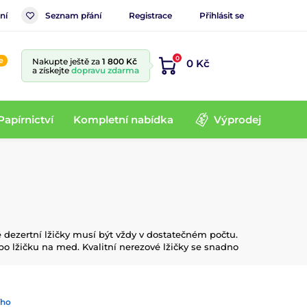
ní
Seznam přání
Registrace
Přihlásit se
0
e
Nakupte ještě za
1 800 Kč
0 Kč
a získejte
dopravu zdarma
Papírnictví
Kompletní nabídka
Výprodej
é dezertní lžičky musí být vždy v dostatečném počtu.
ebo lžičku na med. Kvalitní nerezové lžičky se snadno
ího