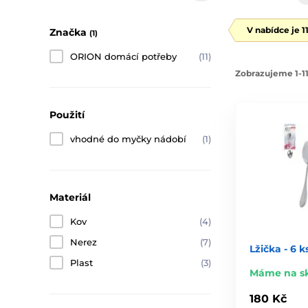
V nabídce je 1
Značka
(1)
ORION domácí potřeby
(11)
Zobrazujeme 1-11
Použití
vhodné do myčky nádobí
(1)
Materiál
Kov
(4)
Nerez
(7)
Lžička - 6 k
Plast
(3)
Máme na s
180 Kč