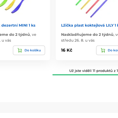
 dezertní MINI 1 ks
Lžička plast koktejlová LILY 1 
eme do 2 týdnů
,
ve
Naskladňujeme do 2 týdnů
,
v
. u vás
středu 26. 8. u vás
16 Kč
Do košíku
Do ko
Už jste viděli 11 produktů z 1