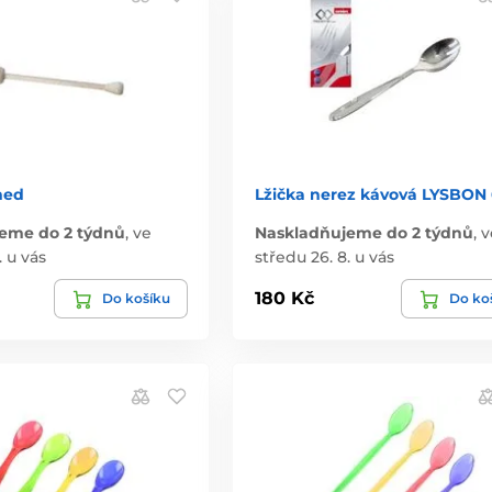
med
Lžička nerez kávová LYSBON 
eme do 2 týdnů
,
ve
Naskladňujeme do 2 týdnů
,
v
. u vás
středu 26. 8. u vás
180 Kč
Do košíku
Do ko