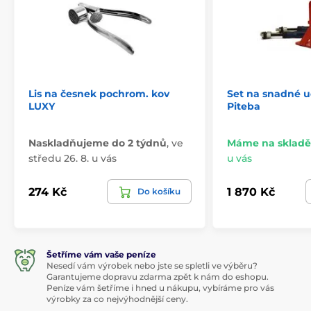
Lis na česnek pochrom. kov
Set na snadné u
LUXY
Piteba
Naskladňujeme do 2 týdnů
,
ve
Máme na skladě
středu 26. 8. u vás
u vás
274 Kč
1 870 Kč
Do košíku
Šetříme vám vaše peníze
Nesedí vám výrobek nebo jste se spletli ve výběru?
Garantujeme dopravu zdarma zpět k nám do eshopu.
Peníze vám šetříme i hned u nákupu, vybíráme pro vás
výrobky za co nejvýhodnější ceny.