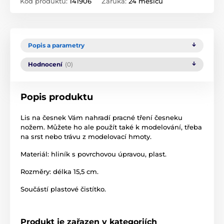
Kód produktu:
141906
Záruka:
24 měsíců
Popis a parametry
Hodnocení
(0)
Popis produktu
Lis na česnek Vám nahradí pracné tření česneku
nožem. Můžete ho ale použít také k modelování, třeba
na srst nebo trávu z modelovací hmoty.
Materiál: hliník s povrchovou úpravou, plast.
Rozměry: délka 15,5 cm.
Součástí plastové čistítko.
Produkt je zařazen v kategoriích