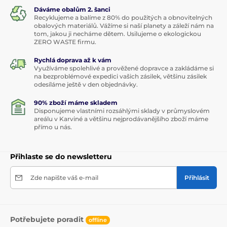
Dáváme obalům 2. šanci
Recyklujeme a balíme z 80% do použitých a obnovitelných
obalových materiálů. Vážíme si naší planety a záleží nám na
tom, jakou ji necháme dětem. Usilujeme o ekologickou
ZERO WASTE firmu.
Rychlá doprava až k vám
Využíváme spolehlivé a prověžené dopravce a zakládáme si
na bezproblémové expedici vašich zásilek, většinu zásilek
odesíláme ještě v den objednávky.
90% zboží máme skladem
Disponujeme vlastními rozsáhlými sklady v průmyslovém
areálu v Karviné a většinu nejprodávanějšího zboží máme
přímo u nás.
Přihlaste se do newsletteru
Zde napište váš e-mail
Přihlásit
Potřebujete poradit
offline