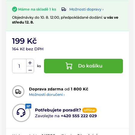
Možnosti dopravy ›
Máme na skladě 1 ks
Objednávky do 10. 8. 12:00, předpokládané dodání:
u vás ve
středu 12. 8.
199 Kč
164 Kč bez DPH
Do košíku
ks
Doprava zdarma
od
1 800 Kč
Možnosti doručení ›
Potřebujete poradit?
offline
Zavolejte na
+420 555 222 029