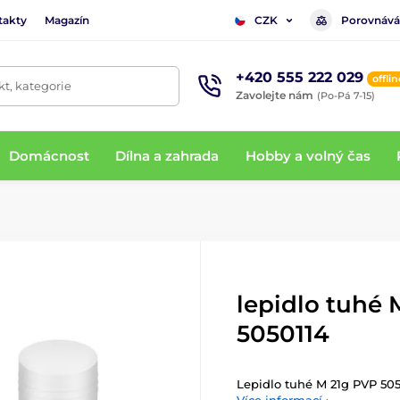
takty
Magazín
Porovnává
CZK
+420 555 222 029
offlin
t, kategorie
Zavolejte nám
(Po-Pá 7-15)
Domácnost
Dílna a zahrada
Hobby a volný čas
lepidlo tuhé 
5050114
Lepidlo tuhé M 21g PVP 50