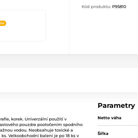
Kód produktu:
P95810
ine
Parametry
Netto váha
rafie, korek. Univerzální použití v
 plastového pouzdra pootočením spodního
vlažnou vodou. Neobsahuje toxické a
Šířka
 ks. Velkoobchodní balení je po 18 ks v