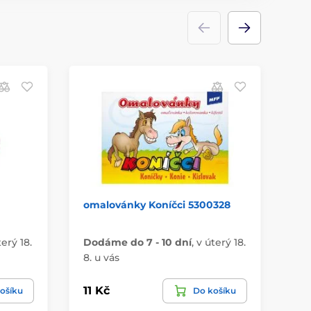
omalovánky Koníčci 5300328
př
PR
terý 18.
Dodáme do 7 - 10 dní
,
v úterý 18.
Do
8. u vás
8. 
11 Kč
10
ošíku
Do košíku