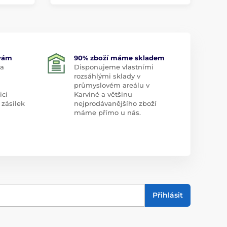
 vám
90% zboží máme skladem
 a
Disponujeme vlastními
rozsáhlými sklady v
průmyslovém areálu v
ici
Karviné a většinu
 zásilek
nejprodávanějšího zboží
máme přímo u nás.
Přihlásit