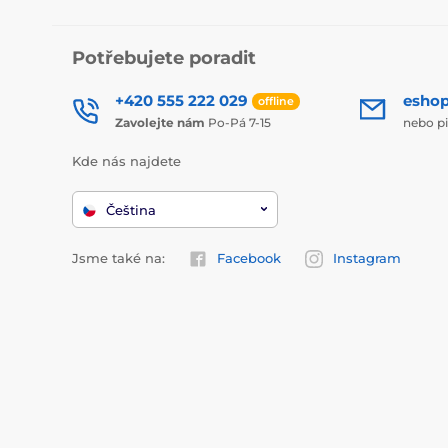
Potřebujete poradit
+420 555 222 029
esho
offline
Zavolejte nám
Po-Pá 7-15
nebo p
Kde nás najdete
Čeština
Jsme také na:
Facebook
Instagram