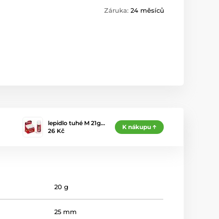
Záruka:
24 měsíců
lepidlo tuhé M 21g…
K nákupu
26 Kč
20 g
25 mm