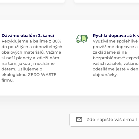
Dáváme obalům 2. šanci
Rychlá doprava až k
Recyklujeme a balíme z 80%
Využíváme spolehlivé
do použitých a obnovitelných
prověžené dopravce a
obalových materiálů. Vážíme
zakládáme si na
si naší planety a záleží nám
bezproblémové exped
na tom, jakou ji necháme
vašich zásilek, většinu
dětem. Usilujeme o
odesíláme ještě v den
ekologickou ZERO WASTE
objednávky.
firmu.
Zde napište váš e-mail