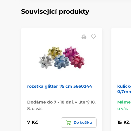
Související produkty
rozetka glitter 1/5 cm 5660244
kuličk
0,7mm
Dodáme do 7 - 10 dní
,
v úterý 18.
Máme 
8. u vás
u vás
7 Kč
15 Kč
Do košíku