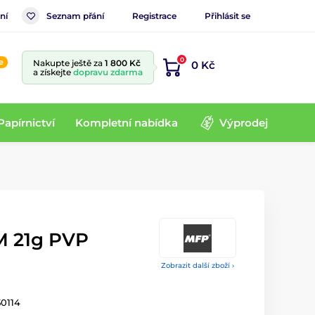
ní
Seznam přání
Registrace
Přihlásit se
0
e
Nakupte ještě za
1 800 Kč
0 Kč
a získejte
dopravu zdarma
Papírnictví
Kompletní nabídka
Výprodej
M 21g PVP
Zobrazit další zboží ›
50114