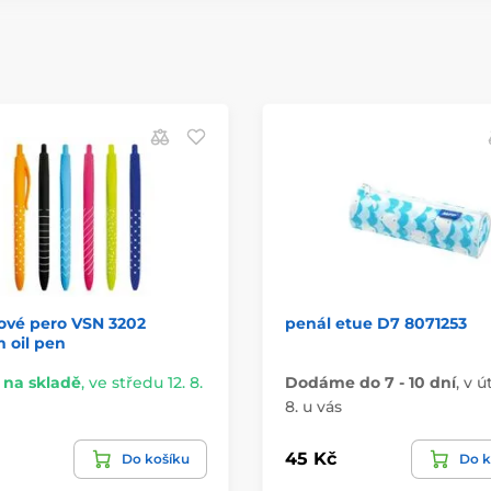
ové pero VSN 3202
penál etue D7 8071253
 oil pen
na skladě
,
ve středu 12. 8.
Dodáme do 7 - 10 dní
,
v ú
8. u vás
45 Kč
Do košíku
Do k