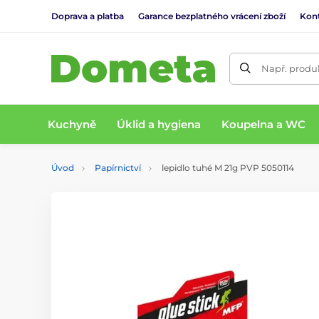
Doprava a platba
Garance bezplatného vrácení zboží
Kon
Např. produk
Kuchyně
Úklid a hygiena
Koupelna a WC
Úvod
Papírnictví
lepidlo tuhé M 21g PVP 5050114