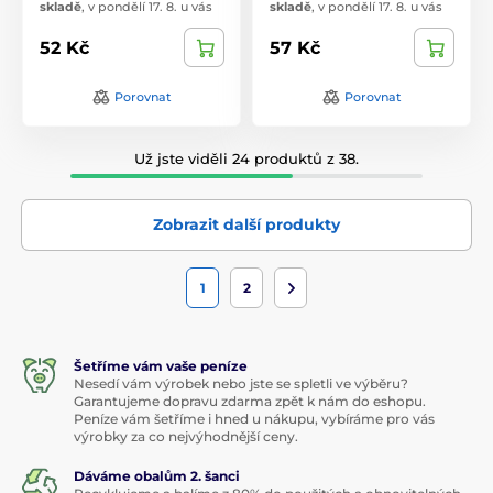
skladě
,
v pondělí 17. 8. u vás
skladě
,
v pondělí 17. 8. u vás
52 Kč
57 Kč
Porovnat
Porovnat
Už jste viděli 24 produktů z 38.
Zobrazit další produkty
1
2
Šetříme vám vaše peníze
Nesedí vám výrobek nebo jste se spletli ve výběru?
Garantujeme dopravu zdarma zpět k nám do eshopu.
Peníze vám šetříme i hned u nákupu, vybíráme pro vás
výrobky za co nejvýhodnější ceny.
Dáváme obalům 2. šanci