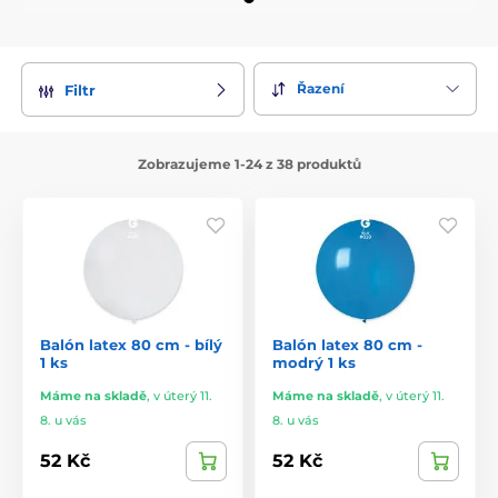
Řazení
Filtr
Zobrazujeme 1-24 z 38 produktů
Balón latex 80 cm - bílý
Balón latex 80 cm -
1 ks
modrý 1 ks
Máme na skladě
,
v úterý 11.
Máme na skladě
,
v úterý 11.
8. u vás
8. u vás
52 Kč
52 Kč