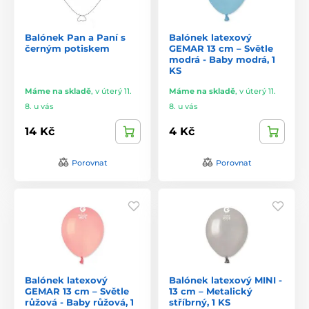
Balónek Pan a Paní s
Balónek latexový
černým potiskem
GEMAR 13 cm – Světle
modrá - Baby modrá, 1
KS
Máme na skladě
,
v úterý 11.
Máme na skladě
,
v úterý 11.
8. u vás
8. u vás
14 Kč
4 Kč
Porovnat
Porovnat
Balónek latexový
Balónek latexový MINI -
GEMAR 13 cm – Světle
13 cm – Metalický
růžová - Baby růžová, 1
stříbrný, 1 KS