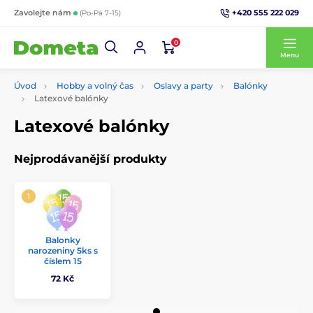
+420 555 222 029
Zavolejte nám
(Po-Pá 7-15)
0
Menu
Úvod
Hobby a volný čas
Oslavy a party
Balónky
Latexové balónky
Latexové balónky
Nejprodávanější produkty
Balonky
narozeniny 5ks s
číslem 15
72 Kč