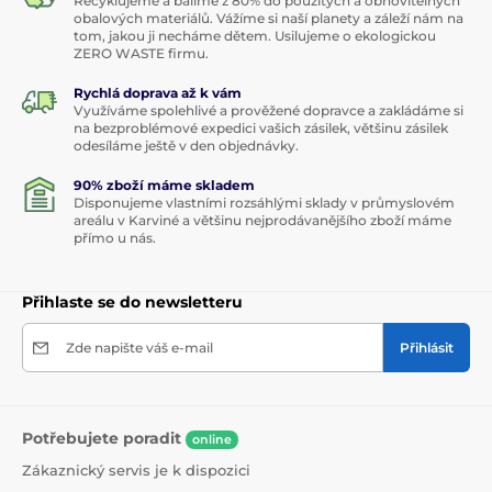
Recyklujeme a balíme z 80% do použitých a obnovitelných
obalových materiálů. Vážíme si naší planety a záleží nám na
tom, jakou ji necháme dětem. Usilujeme o ekologickou
ZERO WASTE firmu.
Rychlá doprava až k vám
Využíváme spolehlivé a prověžené dopravce a zakládáme si
na bezproblémové expedici vašich zásilek, většinu zásilek
odesíláme ještě v den objednávky.
90% zboží máme skladem
Disponujeme vlastními rozsáhlými sklady v průmyslovém
areálu v Karviné a většinu nejprodávanějšího zboží máme
přímo u nás.
Přihlaste se do newsletteru
Zde napište váš e-mail
Přihlásit
Potřebujete poradit
online
Zákaznický servis je k dispozici