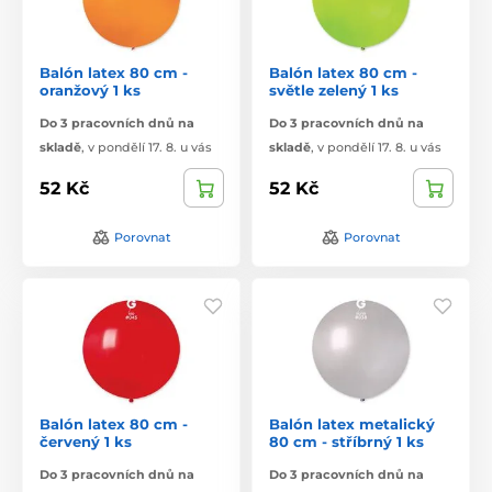
Balón latex 80 cm -
Balón latex 80 cm -
oranžový 1 ks
světle zelený 1 ks
Do 3 pracovních dnů na
Do 3 pracovních dnů na
skladě
,
v pondělí 17. 8. u vás
skladě
,
v pondělí 17. 8. u vás
52 Kč
52 Kč
Porovnat
Porovnat
Balón latex 80 cm -
Balón latex metalický
červený 1 ks
80 cm - stříbrný 1 ks
Do 3 pracovních dnů na
Do 3 pracovních dnů na