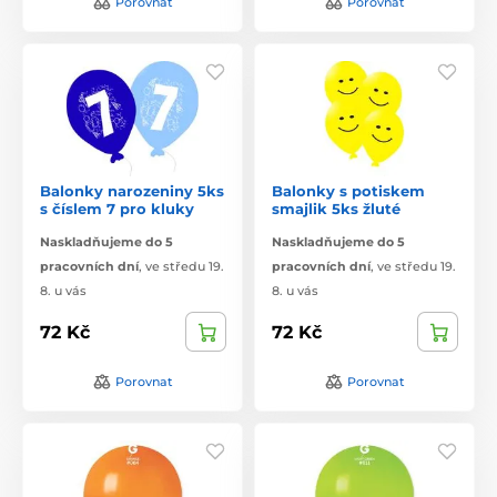
Porovnat
Porovnat
Balonky narozeniny 5ks
Balonky s potiskem
s číslem 7 pro kluky
smajlik 5ks žluté
Naskladňujeme do 5
Naskladňujeme do 5
pracovních dní
,
ve středu 19.
pracovních dní
,
ve středu 19.
8. u vás
8. u vás
72 Kč
72 Kč
Porovnat
Porovnat