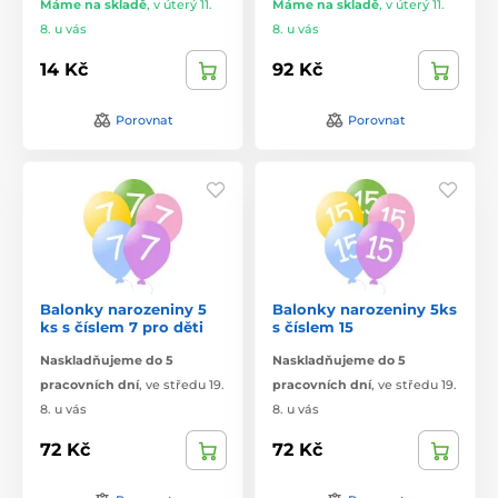
Máme na skladě
,
v úterý 11.
Máme na skladě
,
v úterý 11.
8. u vás
8. u vás
14 Kč
92 Kč
Porovnat
Porovnat
Balonky narozeniny 5
Balonky narozeniny 5ks
ks s číslem 7 pro děti
s číslem 15
Naskladňujeme do 5
Naskladňujeme do 5
pracovních dní
,
ve středu 19.
pracovních dní
,
ve středu 19.
8. u vás
8. u vás
72 Kč
72 Kč