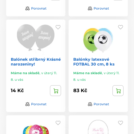
Porovnat
Porovnat
Balónek stříbrný Krásné
Balónky latexové
narozeniny!
FOTBAL 30 cm, 8 ks
Máme na skladě
,
v úterý 11.
Máme na skladě
,
v úterý 11.
8. u vás
8. u vás
14 Kč
83 Kč
Porovnat
Porovnat