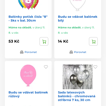
Balónky potisk čísla "8"
Budu se vdávat balónek
- 5ks v bal. 30cm
bílý
Máme na skladě
,
v úterý 11.
Máme na skladě
,
v úterý 11.
8. u vás
8. u vás
53 Kč
14 Kč
Porovnat
Porovnat
Budu se vdávat balónek
Sada latexových
růžový
balónků - chromovaná
stříbrná 7 ks, 30 cm