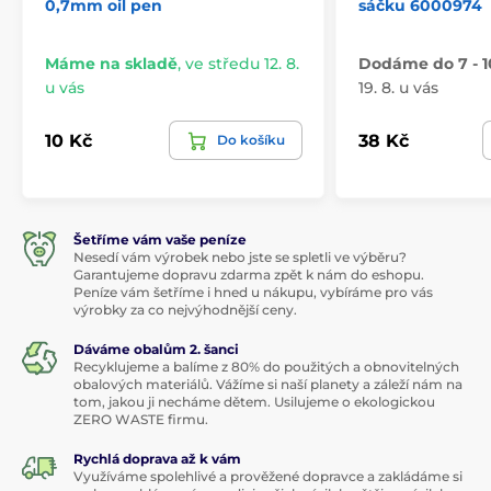
0,7mm oil pen
sáčku 6000974
Máme na skladě
,
ve středu 12. 8.
Dodáme do 7 - 1
u vás
19. 8. u vás
10 Kč
38 Kč
Do košíku
Šetříme vám vaše peníze
Nesedí vám výrobek nebo jste se spletli ve výběru?
Garantujeme dopravu zdarma zpět k nám do eshopu.
Peníze vám šetříme i hned u nákupu, vybíráme pro vás
výrobky za co nejvýhodnější ceny.
Dáváme obalům 2. šanci
Recyklujeme a balíme z 80% do použitých a obnovitelných
obalových materiálů. Vážíme si naší planety a záleží nám na
tom, jakou ji necháme dětem. Usilujeme o ekologickou
ZERO WASTE firmu.
Rychlá doprava až k vám
Využíváme spolehlivé a prověžené dopravce a zakládáme si