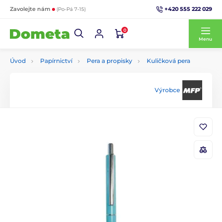
+420 555 222 029
Zavolejte nám
(Po-Pá 7-15)
0
Menu
Úvod
Papírnictví
Pera a propisky
Kuličková pera
Výrobce