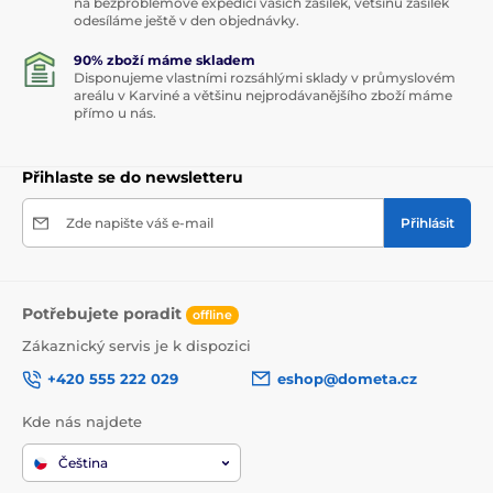
na bezproblémové expedici vašich zásilek, většinu zásilek
odesíláme ještě v den objednávky.
90% zboží máme skladem
Disponujeme vlastními rozsáhlými sklady v průmyslovém
areálu v Karviné a většinu nejprodávanějšího zboží máme
přímo u nás.
Přihlaste se do newsletteru
Zde napište váš e-mail
Přihlásit
Potřebujete poradit
offline
Zákaznický servis je k dispozici
+420 555 222 029
eshop@dometa.cz
Kde nás najdete
Čeština