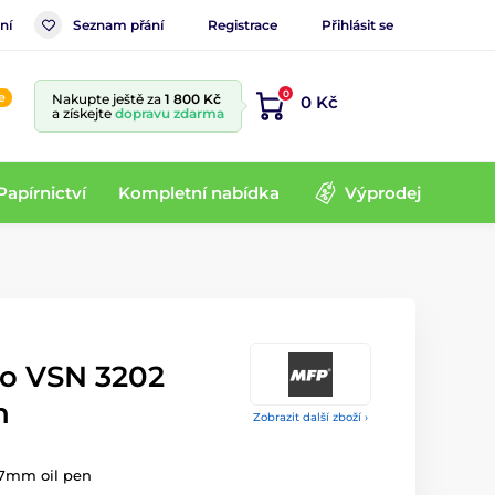
ní
Seznam přání
Registrace
Přihlásit se
0
e
Nakupte ještě za
1 800 Kč
0 Kč
a získejte
dopravu zdarma
Papírnictví
Kompletní nabídka
Výprodej
ro VSN 3202
n
Zobrazit další zboží ›
,7mm oil pen