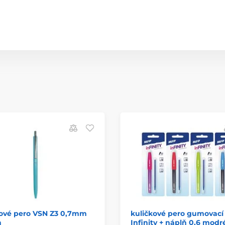
kové pero VSN Z3 0,7mm
kuličkové pero gumovací
n
Infinity + náplň 0,6 modr