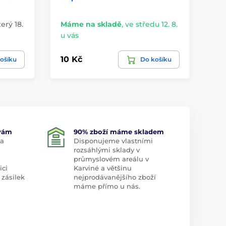
terý 18.
Máme na skladě
,
ve středu 12. 8.
Do
u vás
8. 
10 Kč
12
ošíku
Do košíku
 vám
90% zboží máme skladem
 a
Disponujeme vlastními
rozsáhlými sklady v
průmyslovém areálu v
ici
Karviné a většinu
 zásilek
nejprodávanějšího zboží
máme přímo u nás.