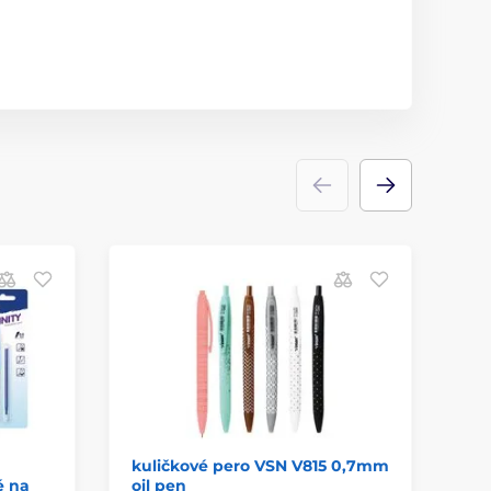
kuličkové pero VSN V815 0,7mm
ku
é na
oil pen
60