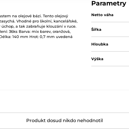
Parametry
Netto váha
stem na olejové bázi. Tento olejový
 zasychá. Vhodné pro školní, kancelářské,
úchop, a tak zabraňuje klouzání v ruce.
Šířka
ní: 36ks Barva: mix barev, oranžová,
á Délka: 140 mm Hrot: 0,7 mm uvedená
Hloubka
Výška
Produkt dosud nikdo nehodnotil