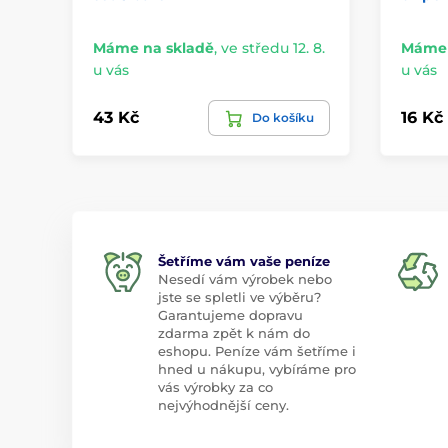
Máme na skladě
,
ve středu 12. 8.
Máme 
u vás
u vás
43 Kč
16 Kč
Do košíku
Šetříme vám vaše peníze
Nesedí vám výrobek nebo
jste se spletli ve výběru?
Garantujeme dopravu
zdarma zpět k nám do
eshopu. Peníze vám šetříme i
hned u nákupu, vybíráme pro
vás výrobky za co
nejvýhodnější ceny.