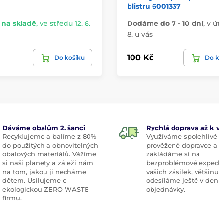
blistru 6001337
na skladě
,
ve středu 12. 8.
Dodáme do 7 - 10 dní
,
v ú
8. u vás
100 Kč
Do košíku
Do k
Dáváme obalům 2. šanci
Rychlá doprava až k
Recyklujeme a balíme z 80%
Využíváme spolehlivé
do použitých a obnovitelných
prověžené dopravce a
obalových materiálů. Vážíme
zakládáme si na
si naší planety a záleží nám
bezproblémové exped
na tom, jakou ji necháme
vašich zásilek, většinu
dětem. Usilujeme o
odesíláme ještě v den
ekologickou ZERO WASTE
objednávky.
firmu.