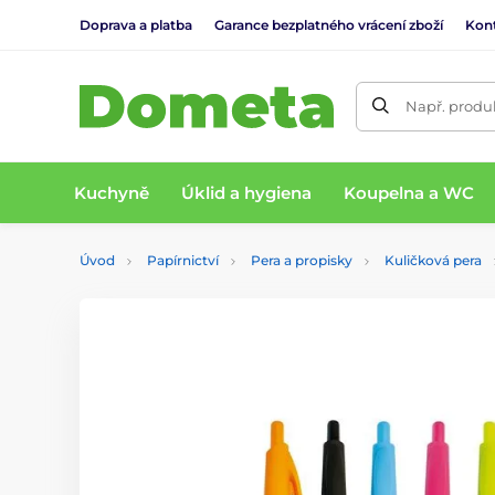
Doprava a platba
Garance bezplatného vrácení zboží
Kon
Např. produk
Kuchyně
Úklid a hygiena
Koupelna a WC
Úvod
Papírnictví
Pera a propisky
Kuličková pera