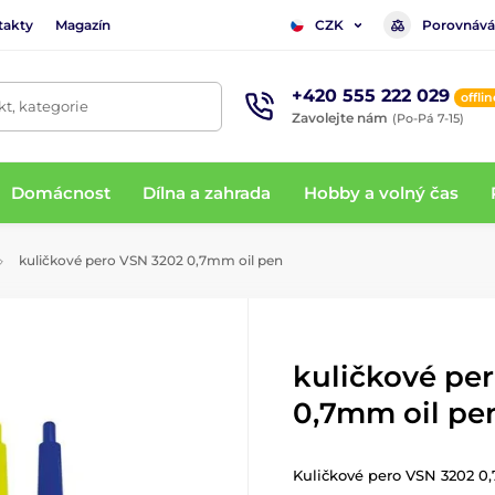
takty
Magazín
Porovnává
CZK
+420 555 222 029
offlin
t, kategorie
Zavolejte nám
(Po-Pá 7-15)
Domácnost
Dílna a zahrada
Hobby a volný čas
kuličkové pero VSN 3202 0,7mm oil pen
kuličkové pe
0,7mm oil pe
Kuličkové pero VSN 3202 0