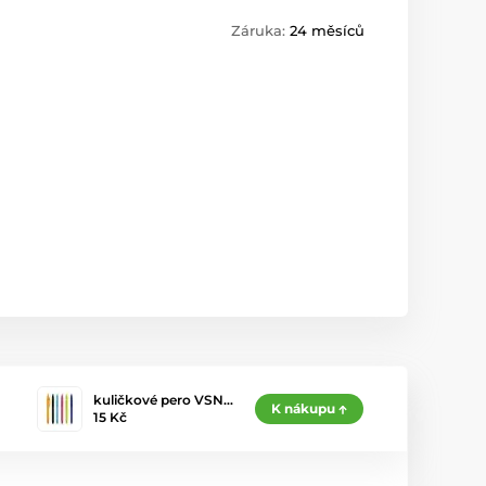
Záruka:
24 měsíců
kuličkové pero VSN…
K nákupu
15 Kč