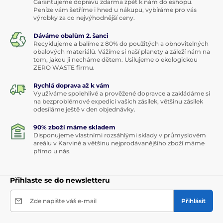
Garantujeme dopravu zdarma zpět k nám do eshopu.
Peníze vám šetříme i hned u nákupu, vybíráme pro vás
výrobky za co nejvýhodnější ceny.
Dáváme obalům 2. šanci
Recyklujeme a balíme z 80% do použitých a obnovitelných
obalových materiálů. Vážíme si naší planety a záleží nám na
tom, jakou ji necháme dětem. Usilujeme o ekologickou
ZERO WASTE firmu.
Rychlá doprava až k vám
Využíváme spolehlivé a prověžené dopravce a zakládáme si
na bezproblémové expedici vašich zásilek, většinu zásilek
odesíláme ještě v den objednávky.
90% zboží máme skladem
Disponujeme vlastními rozsáhlými sklady v průmyslovém
areálu v Karviné a většinu nejprodávanějšího zboží máme
přímo u nás.
Přihlaste se do newsletteru
Zde napište váš e-mail
Přihlásit