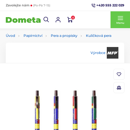
+420 555 222 029
Zavolejte nám
(Po-Pá 7-15)
0
Menu
Úvod
Papírnictví
Pera a propisky
Kuličková pera
Výrobce