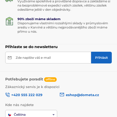
Využíváme spolehlivé a prověžené dopravce a zakládáme si
na bezproblémové expedici vašich zásilek, většinu zásilek
odesíláme ještě v den objednávky.
90% zboží máme skladem
Disponujeme vlastními rozsáhlými sklady v průmyslovém
areálu v Karviné a většinu nejprodávanějšího zboží máme
přímo u nás.
Přihlaste se do newsletteru
Zde napište váš e-mail
Přihlásit
Potřebujete poradit
offline
Zákaznický servis je k dispozici
+420 555 222 029
eshop@dometa.cz
Kde nás najdete
Čeština