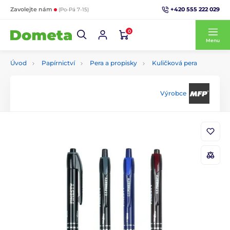
+420 555 222 029
Zavolejte nám
(Po-Pá 7-15)
0
Menu
Úvod
Papírnictví
Pera a propisky
Kuličková pera
Výrobce