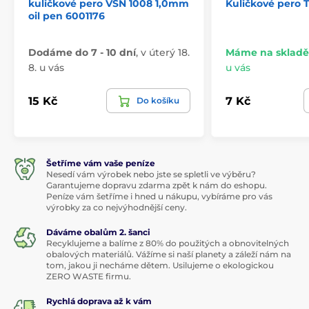
kuličkové pero VSN 1008 1,0mm
Kuličkové pero Ti
oil pen 6001176
Dodáme do 7 - 10 dní
,
v úterý 18.
Máme na skladě
8. u vás
u vás
15 Kč
7 Kč
Do košíku
Šetříme vám vaše peníze
Nesedí vám výrobek nebo jste se spletli ve výběru?
Garantujeme dopravu zdarma zpět k nám do eshopu.
Peníze vám šetříme i hned u nákupu, vybíráme pro vás
výrobky za co nejvýhodnější ceny.
Dáváme obalům 2. šanci
Recyklujeme a balíme z 80% do použitých a obnovitelných
obalových materiálů. Vážíme si naší planety a záleží nám na
tom, jakou ji necháme dětem. Usilujeme o ekologickou
ZERO WASTE firmu.
Rychlá doprava až k vám