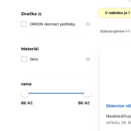
V nabídce je 1
Značka
(1)
ORION domácí potřeby
(1)
Zobrazujeme 1-1 
Materiál
Sklo
(1)
cena
86 Kč
86 Kč
Sklenice ví
Naskladňuj
středu 26. 8