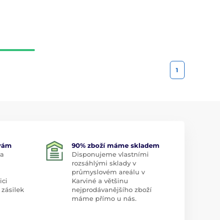
1
 vám
90% zboží máme skladem
 a
Disponujeme vlastními
rozsáhlými sklady v
průmyslovém areálu v
ici
Karviné a většinu
 zásilek
nejprodávanějšího zboží
máme přímo u nás.