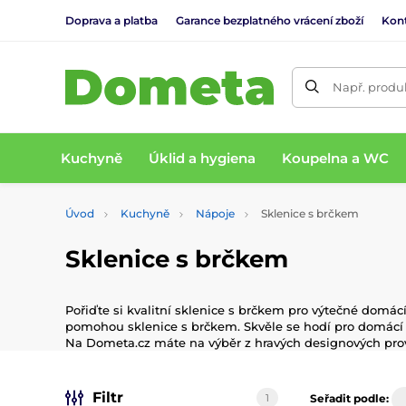
Doprava a platba
Garance bezplatného vrácení zboží
Kon
Např. produk
Kuchyně
Úklid a hygiena
Koupelna a WC
Úvod
Kuchyně
Nápoje
Sklenice s brčkem
Sklenice s brčkem
Pořiďte si kvalitní sklenice s brčkem pro výtečné domá
pomohou sklenice s brčkem. Skvěle se hodí pro domácí l
Na Dometa.cz máte na výběr z hravých designových prov
Filtr
1
Seřadit podle: