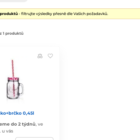
 produktů
- filtrujte výsledky přesně dle Vašich požadavků.
z 1 produktů
čko+brčko 0,45l
eme do 2 týdnů
,
ve
. u vás