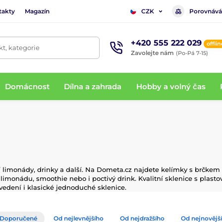
takty
Magazín
Porovnává
CZK
+420 555 222 029
offlin
t, kategorie
Zavolejte nám
(Po-Pá 7-15)
Domácnost
Dílna a zahrada
Hobby a volný čas
cí limonády, drinky a další. Na Dometa.cz najdete kelímky s brčk
imonádu, smoothie nebo i poctivý drink. Kvalitní sklenice s plas
edení i klasické jednoduché sklenice.
Doporučené
Od nejlevnějšího
Od nejdražšího
Od nejnovějš