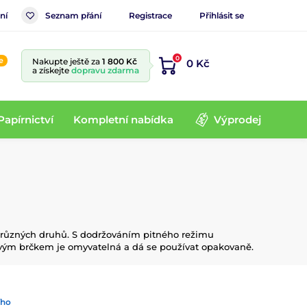
ní
Seznam přání
Registrace
Přihlásit se
0
e
Nakupte ještě za
1 800 Kč
0 Kč
a získejte
dopravu zdarma
Papírnictví
Kompletní nabídka
Výprodej
em různých druhů. S dodržováním pitného režimu
tovým brčkem je omyvatelná a dá se používat opakovaně.
ího