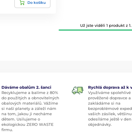
Do košíku
Už jste viděli 1 produkt z 1.
Dáváme obalům 2. šanci
Rychlá doprava až k
Recyklujeme a balíme z 80%
Využíváme spolehlivé
do použitých a obnovitelných
prověžené dopravce a
obalových materiálů. Vážíme
zakládáme si na
si naší planety a záleží nám
bezproblémové exped
na tom, jakou ji necháme
vašich zásilek, většinu
dětem. Usilujeme o
odesíláme ještě v den
ekologickou ZERO WASTE
objednávky.
firmu.