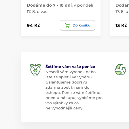
Dodáme do 7 - 10 dní
,
v pondělí
Dodáme
17. 8. u vás
17. 8. u
94 Kč
13 Kč
Do košíku
Šetříme vám vaše peníze
Nesedí vám výrobek nebo
jste se spletli ve výběru?
Garantujeme dopravu
zdarma zpět k nám do
eshopu. Peníze vám šetříme i
hned u nákupu, vybíráme pro
vás výrobky za co
nejvýhodnější ceny.