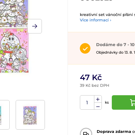
kreativní set vánoční přá
Více informací ›
Dodáme do 7 - 10
Objednávky do 13. 8.
47 Kč
39 Kč bez DPH
ks
Doprava zdarma
o