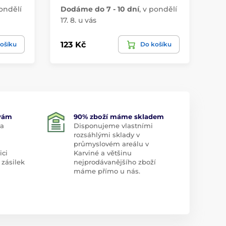
ondělí
Dodáme do 7 - 10 dní
,
v pondělí
Do
17. 8. u vás
17.
123 Kč
50
ošíku
Do košíku
 vám
90% zboží máme skladem
 a
Disponujeme vlastními
rozsáhlými sklady v
průmyslovém areálu v
ici
Karviné a většinu
 zásilek
nejprodávanějšího zboží
máme přímo u nás.