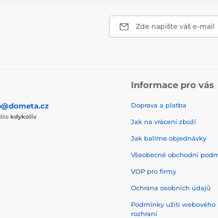
Zde napište váš e-mail
Informace pro vás
p@dometa.cz
Doprava a platba
ište
kdykoliv
Jak na vrácení zboží
Jak balíme objednávky
Všeobecné obchodní pod
VOP pro firmy
Ochrana osobních údajů
Podmínky užití webového
rozhraní