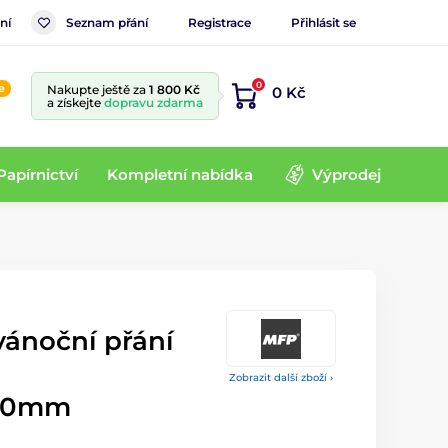
ní
Seznam přání
Registrace
Přihlásit se
0
e
Nakupte ještě za
1 800 Kč
0 Kč
a získejte
dopravu zdarma
Papírnictví
Kompletní nabídka
Výprodej
 vánoční přání
Zobrazit další zboží ›
230mm