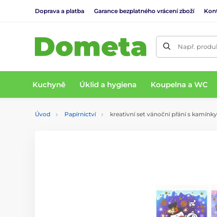
Doprava a platba
Garance bezplatného vrácení zboží
Kon
Např. produk
Kuchyně
Úklid a hygiena
Koupelna a WC
Úvod
Papírnictví
kreativní set vánoční přání s kamí