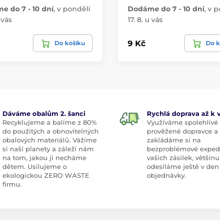
 do 7 - 10 dní
,
v pondělí
Dodáme do 7 - 10 dní
,
v p
 vás
17. 8. u vás
9 Kč
Do košíku
Do k
Dáváme obalům 2. šanci
Rychlá doprava až k
Recyklujeme a balíme z 80%
Využíváme spolehlivé
do použitých a obnovitelných
prověžené dopravce a
obalových materiálů. Vážíme
zakládáme si na
si naší planety a záleží nám
bezproblémové exped
na tom, jakou ji necháme
vašich zásilek, většinu
dětem. Usilujeme o
odesíláme ještě v den
ekologickou ZERO WASTE
objednávky.
firmu.