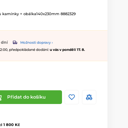
ní s kamínky + obálka140x230mm 8882329
 dní
Možnosti dopravy ›
 12:00, předpokládané dodání:
u vás v pondělí 17. 8.
Přidat do košíku
d
1 800 Kč