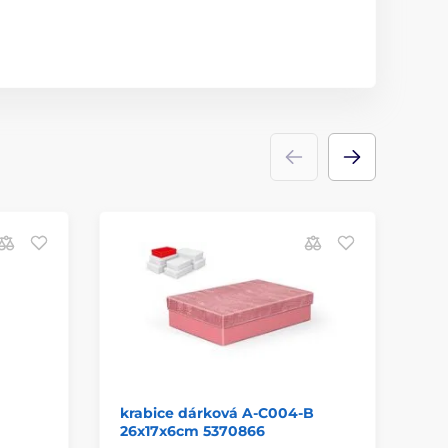
krabice dárková A-C004-B
zá
26x17x6cm 5370866
ZL