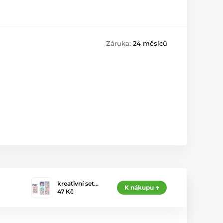
Záruka:
24 měsíců
kreativní set…
K nákupu
47 Kč