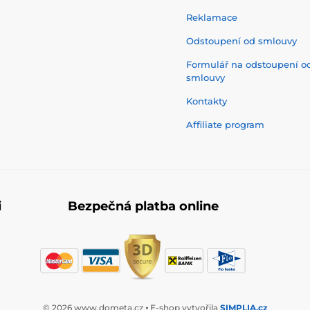
Reklamace
Odstoupení od smlouvy
Formulář na odstoupení o
smlouvy
Kontakty
Affiliate program
i
Bezpečná platba online
© 2026 www.dometa.cz ⦁ E-shop vytvořila
SIMPLIA.cz