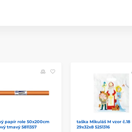
vý papír role 50x200cm
taška Mikuláš M vzor č.18
vý tmavý 5811357
29x32x8 5251316