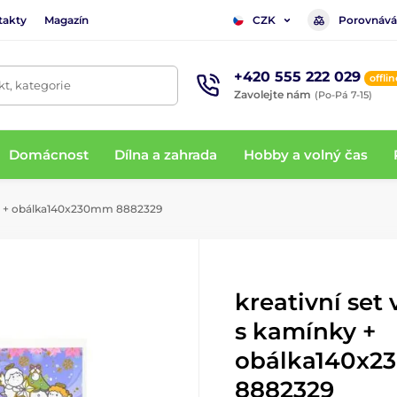
takty
Magazín
Porovnává
CZK
+420 555 222 029
offlin
t, kategorie
Zavolejte nám
(Po-Pá 7-15)
Domácnost
Dílna a zahrada
Hobby a volný čas
nky + obálka140x230mm 8882329
kreativní set
s kamínky +
obálka140x
8882329