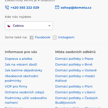
Zákaznický servis je k dispozici
+420 555 222 029
eshop@dometa.cz
Kde nás najdete
Čeština
Jsme také na:
Facebook
Instagram
Informace pro vás
Místa osobních odběrů
Doprava a platba
Domácí potřeby v Praze
Jak na vrácení zboží
Domácí potřeby v Brně
Jak balíme objednávky
Domácí potřeby v Ostravě
Všeobecné obchodní
Domácí potřeby v Hradci
podmínky
Králové
VOP pro firmy
Domácí potřeby v Plzni
Ochrana osobních údajů
Domácí potřeby v Liberci
Podmínky užití webového
Domácí potřeby v Českých
rozhraní
Budějovicích