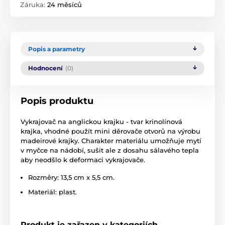
Záruka:
24 měsíců
Popis a parametry
Hodnocení
(0)
Popis produktu
Vykrajovač na anglickou krajku - tvar krinolínová
krajka, vhodné použít mini děrovače otvorů na výrobu
madeirové krajky. Charakter materiálu umožňuje mytí
v myčce na nádobí, sušit ale z dosahu sálavého tepla
aby neodšlo k deformaci vykrajovače.
Rozměry: 13,5 cm x 5,5 cm.
Materiál: plast.
Produkt je zařazen v kategoriích