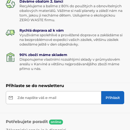
Dáváme obalům 2. šanci
Recyklujeme a balíme z 80% do použitých a obnovitelných
obalových materiálů. Vážíme si naší planety a záleží nám na
tom, jakou ji necháme dětem. Usilujeme o ekologickou
ZERO WASTE firmu.
Rychlá doprava až k vám
Využíváme spolehlivé a prověžené dopravce a zakládáme si
na bezproblémové expedici vašich zásilek, většinu zásilek
odesíláme ještě v den objednávky.
90% zboží máme skladem
Disponujeme vlastními rozsáhlými sklady v průmyslovém
areálu v Karviné a většinu nejprodávanějšího zboží máme
přímo u nás.
Přihlaste se do newsletteru
Zde napište váš e-mail
Přihlásit
Potřebujete poradit
online