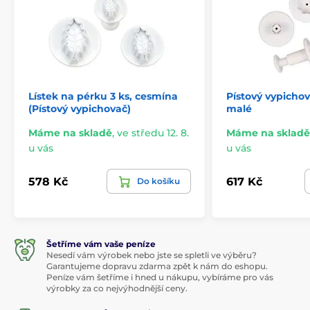
Lístek na pérku 3 ks, cesmína
Pístový vypichov
(Pístový vypichovač)
malé
Máme na skladě
,
ve středu 12. 8.
Máme na skladě
u vás
u vás
578 Kč
617 Kč
Do košíku
Šetříme vám vaše peníze
Nesedí vám výrobek nebo jste se spletli ve výběru?
Garantujeme dopravu zdarma zpět k nám do eshopu.
Peníze vám šetříme i hned u nákupu, vybíráme pro vás
výrobky za co nejvýhodnější ceny.