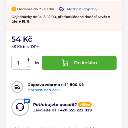
Možnosti dopravy ›
Dodáme do 7 - 10 dní
Objednávky do 14. 8. 12:00, předpokládané dodání:
u vás v
úterý 18. 8.
54 Kč
45 Kč bez DPH
Do košíku
ks
Doprava zdarma
od
1 800 Kč
Možnosti doručení ›
Potřebujete poradit?
offline
Zavolejte na
+420 555 222 029