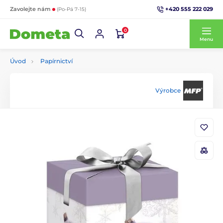
+420 555 222 029
Zavolejte nám
(Po-Pá 7-15)
0
Menu
Úvod
Papírnictví
Výrobce