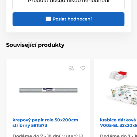
Produkt dosud nikdo nehodnotil
Poslat hodnocení
Související produkty
krepový papír role 50x200cm
krabice dárková
stříbrný 5811373
V005-EL 32x20x
Dodáme do 7 - 10 dní
,
v úterý 18.
Dodáme do 7 - 1