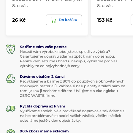
8. u vás
8. u vás
26 Kč
153 Kč
Do košíku
Šetříme vám vaše peníze
Nesedí vám výrobek nebo jste se spletli ve výběru?
Garantujeme dopravu zdarma zpět k nám do eshopu.
Peníze vám šetříme i hned u nákupu, vybíráme pro vás
výrobky za co nejvýhodnější ceny.
Dáváme obalům 2. šanci
Recyklujeme a balíme z 80% do použitých a obnovitelných
obalových materiálů. Vážíme si naší planety a záleží nám na
tom, jakou ji necháme dětem. Usilujeme o ekologickou
ZERO WASTE firmu.
Rychlá doprava až k vám
Využíváme spolehlivé a prověžené dopravce a zakládáme si
na bezproblémové expedici vašich zásilek, většinu zásilek
odesíláme ještě v den objednávky.
90% zboží máme skladem