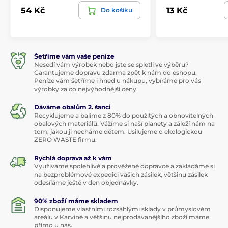
54 Kč
13 Kč
Do košíku
Šetříme vám vaše peníze
Nesedí vám výrobek nebo jste se spletli ve výběru?
Garantujeme dopravu zdarma zpět k nám do eshopu.
Peníze vám šetříme i hned u nákupu, vybíráme pro vás
výrobky za co nejvýhodnější ceny.
Dáváme obalům 2. šanci
Recyklujeme a balíme z 80% do použitých a obnovitelných
obalových materiálů. Vážíme si naší planety a záleží nám na
tom, jakou ji necháme dětem. Usilujeme o ekologickou
ZERO WASTE firmu.
Rychlá doprava až k vám
Využíváme spolehlivé a prověžené dopravce a zakládáme si
na bezproblémové expedici vašich zásilek, většinu zásilek
odesíláme ještě v den objednávky.
90% zboží máme skladem
Disponujeme vlastními rozsáhlými sklady v průmyslovém
areálu v Karviné a většinu nejprodávanějšího zboží máme
přímo u nás.