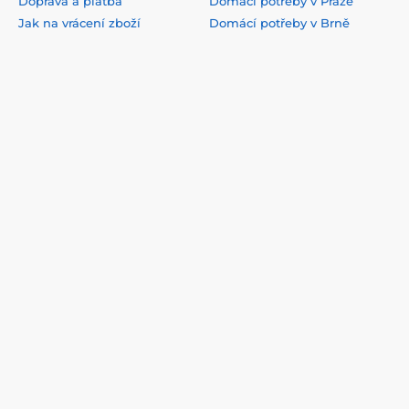
Doprava a platba
Domácí potřeby v Praze
Jak na vrácení zboží
Domácí potřeby v Brně
Jak balíme objednávky
Domácí potřeby v Ostravě
Všeobecné obchodní
Domácí potřeby v Hradci
podmínky
Králové
VOP pro firmy
Domácí potřeby v Plzni
Ochrana osobních údajů
Domácí potřeby v Liberci
Podmínky užití webového
Domácí potřeby v Českých
rozhraní
Budějovicích
Reklamace
Domácí potřeby v Olomoucí
Odstoupení od smlouvy
Domácí potřeby v Ústí n.
Labem
Formulář na odstoupení od
smlouvy
Domácí potřeby v
Pardubicích
Kontakty
Affiliate program
Spolupracujeme s
Bezpečná platba online
prověřenými dopravci