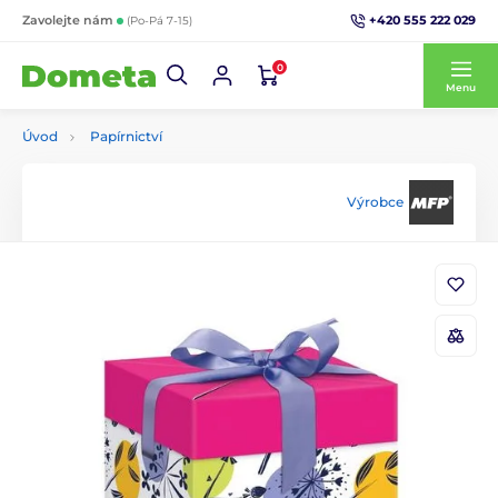
+420 555 222 029
Zavolejte nám
(Po-Pá 7-15)
0
Menu
Úvod
Papírnictví
Výrobce