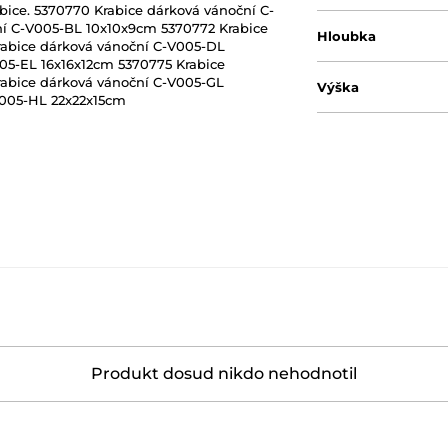
bice. 5370770 Krabice dárková vánoční C-
í C-V005-BL 10x10x9cm 5370772 Krabice
Hloubka
rabice dárková vánoční C-V005-DL
05-EL 16x16x12cm 5370775 Krabice
rabice dárková vánoční C-V005-GL
Výška
V005-HL 22x22x15cm
Produkt dosud nikdo nehodnotil