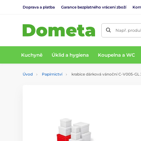
Doprava a platba
Garance bezplatného vrácení zboží
Kon
Např. produk
Kuchyně
Úklid a hygiena
Koupelna a WC
Úvod
Papírnictví
krabice dárková vánoční C-V005-GL