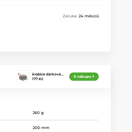
Záruka:
24 měsíců
krabice dárková…
K nákupu
177 Kč
260 g
200 mm