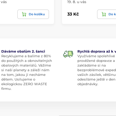
u vás
19. 8. u vás
33 Kč
Do košíku
Do k
Dáváme obalům 2. šanci
Rychlá doprava až k
Recyklujeme a balíme z 80%
Využíváme spolehlivé
do použitých a obnovitelných
prověžené dopravce a
obalových materiálů. Vážíme
zakládáme si na
si naší planety a záleží nám
bezproblémové exped
na tom, jakou ji necháme
vašich zásilek, většinu
dětem. Usilujeme o
odesíláme ještě v den
ekologickou ZERO WASTE
objednávky.
firmu.