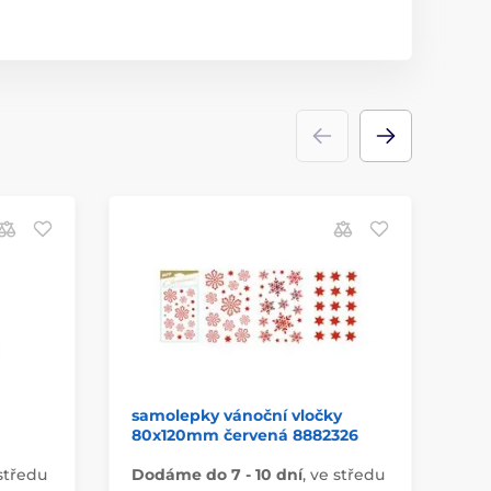
samolepky vánoční vločky
př
80x120mm červená 8882326
PR
středu
Dodáme do 7 - 10 dní
,
ve středu
Do