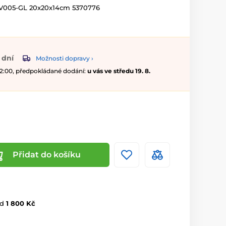
C-V005-GL 20x20x14cm 5370776
 dní
Možnosti dopravy ›
 12:00, předpokládané dodání:
u vás ve středu 19. 8.
Přidat do košíku
d
1 800 Kč