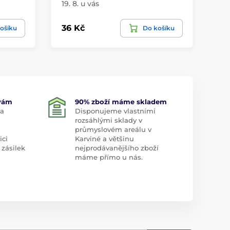
19. 8. u vás
19.
36 Kč
10
ošíku
Do košíku
 vám
90% zboží máme skladem
 a
Disponujeme vlastními
rozsáhlými sklady v
průmyslovém areálu v
ici
Karviné a většinu
 zásilek
nejprodávanějšího zboží
máme přímo u nás.