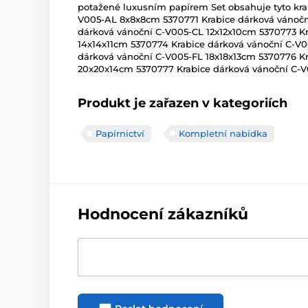
potažené luxusním papírem Set obsahuje tyto kra
V005-AL 8x8x8cm 5370771 Krabice dárková vánočn
dárková vánoční C-V005-CL 12x12x10cm 5370773 K
14x14x11cm 5370774 Krabice dárková vánoční C-V0
dárková vánoční C-V005-FL 18x18x13cm 5370776 K
20x20x14cm 5370777 Krabice dárková vánoční C-
Produkt je zařazen v kategoriích
Papírnictví
Kompletní nabídka
Hodnocení zákazníků