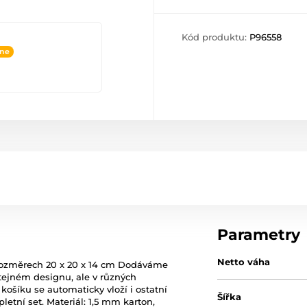
Kód produktu:
P96558
ine
Parametry
Netto váha
 rozměrech 20 x 20 x 14 cm Dodáváme
stejném designu, ale v různých
 košíku se automaticky vloží i ostatní
Šířka
pletní set. Materiál: 1,5 mm karton,