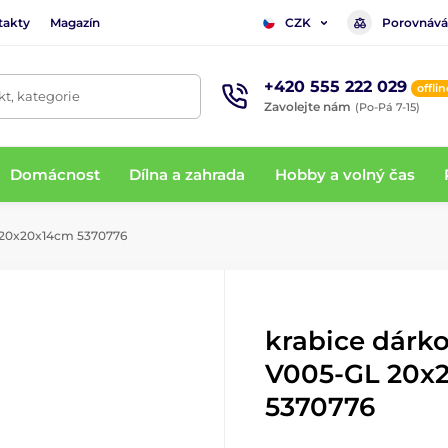
takty
Magazín
Porovnává
CZK
+420 555 222 029
offlin
t, kategorie
Zavolejte nám
(Po-Pá 7-15)
Domácnost
Dílna a zahrada
Hobby a volný čas
 20x20x14cm 5370776
krabice dárko
V005-GL 20x
5370776