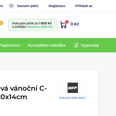
ní
Seznam přání
Registrace
Přihlásit se
0
e
Nakupte ještě za
1 800 Kč
0 Kč
a získejte
dopravu zdarma
Papírnictví
Kompletní nabídka
Výprodej
vá vánoční C-
20x14cm
Zobrazit další zboží ›