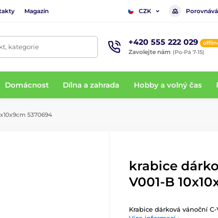
takty
Magazín
Porovnává
CZK
+420 555 222 029
offlin
t, kategorie
Zavolejte nám
(Po-Pá 7-15)
Domácnost
Dílna a zahrada
Hobby a volný čas
10x10x9cm 5370694
krabice dárko
V001-B 10x10
Krabice dárková vánoční C