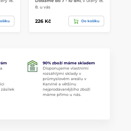
terý 18.
Dodáme do 7 - 10 dní
,
v úterý 18.
Do
8. u vás
8. 
226 Kč
19
ošíku
Do košíku
 vám
90% zboží máme skladem
 a
Disponujeme vlastními
rozsáhlými sklady v
průmyslovém areálu v
ici
Karviné a většinu
 zásilek
nejprodávanějšího zboží
máme přímo u nás.