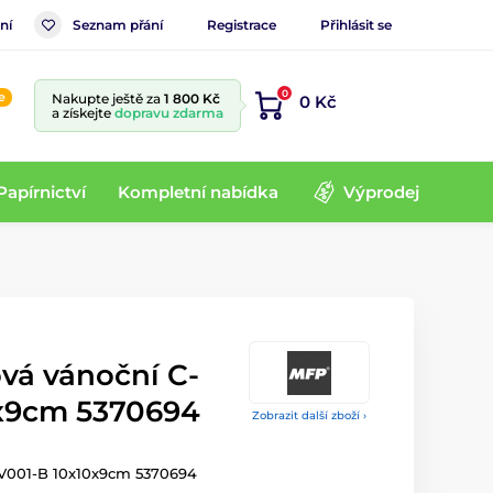
ní
Seznam přání
Registrace
Přihlásit se
0
e
Nakupte ještě za
1 800 Kč
0 Kč
a získejte
dopravu zdarma
Papírnictví
Kompletní nabídka
Výprodej
vá vánoční C-
x9cm 5370694
Zobrazit další zboží ›
-V001-B 10x10x9cm 5370694