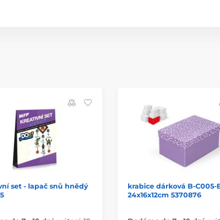
vní set - lapač snů hnědý
krabice dárková B-C005-
5
24x16x12cm 5370876