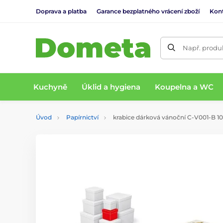
Doprava a platba
Garance bezplatného vrácení zboží
Kon
Např. produk
Kuchyně
Úklid a hygiena
Koupelna a WC
Úvod
Papírnictví
krabice dárková vánoční C-V001-B 