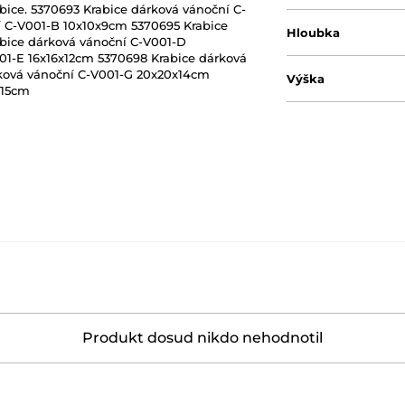
ice. 5370693 Krabice dárková vánoční C-
 C-V001-B 10x10x9cm 5370695 Krabice
Hloubka
bice dárková vánoční C-V001-D
01-E 16x16x12cm 5370698 Krabice dárková
rková vánoční C-V001-G 20x20x14cm
Výška
x15cm
Produkt dosud nikdo nehodnotil