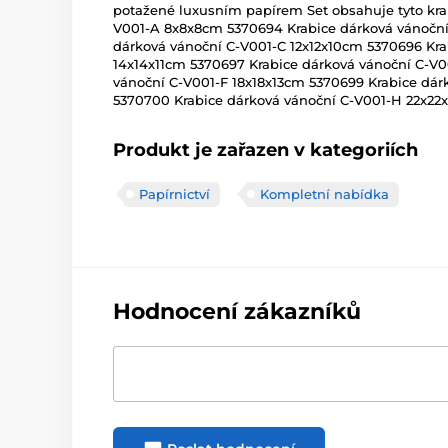
potažené luxusním papírem Set obsahuje tyto krab
V001-A 8x8x8cm 5370694 Krabice dárková vánoční
dárková vánoční C-V001-C 12x12x10cm 5370696 Kra
14x14x11cm 5370697 Krabice dárková vánoční C-V0
vánoční C-V001-F 18x18x13cm 5370699 Krabice dá
5370700 Krabice dárková vánoční C-V001-H 22x22
Produkt je zařazen v kategoriích
Papírnictví
Kompletní nabídka
Hodnocení zákazníků