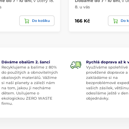
 do 7 - 10 dní
,
v úterý 18.
Dodáme do 7 - 10 dní
,
v ú
s
8. u vás
166 Kč
Do košíku
Do k
Dáváme obalům 2. šanci
Rychlá doprava až k
Recyklujeme a balíme z 80%
Využíváme spolehlivé
do použitých a obnovitelných
prověžené dopravce a
obalových materiálů. Vážíme
zakládáme si na
si naší planety a záleží nám
bezproblémové exped
na tom, jakou ji necháme
vašich zásilek, většinu
dětem. Usilujeme o
odesíláme ještě v den
ekologickou ZERO WASTE
objednávky.
firmu.