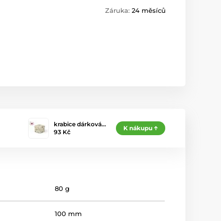
Záruka:
24 měsíců
krabice dárková…
K nákupu
93 Kč
80 g
100 mm