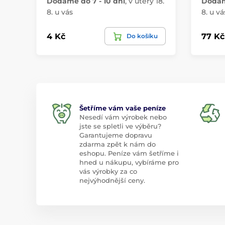
Dodáme do 7 - 10 dní
,
v úterý 18.
Dodáme
8. u vás
8. u vá
4 Kč
77 Kč
Do košíku
Šetříme vám vaše peníze
Nesedí vám výrobek nebo
jste se spletli ve výběru?
Garantujeme dopravu
zdarma zpět k nám do
eshopu. Peníze vám šetříme i
hned u nákupu, vybíráme pro
vás výrobky za co
nejvýhodnější ceny.