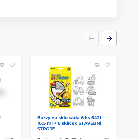
E
Barvy na sklo sada 6 ks 6421
bl
10,5 ml + 6 sklíček STAVEBNÍ
10
STROJE