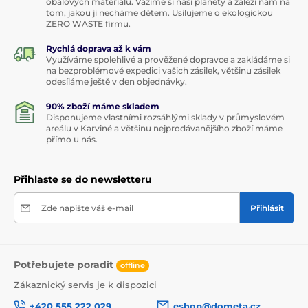
obalových materiálů. Vážíme si naší planety a záleží nám na
tom, jakou ji necháme dětem. Usilujeme o ekologickou
ZERO WASTE firmu.
Rychlá doprava až k vám
Využíváme spolehlivé a prověžené dopravce a zakládáme si
na bezproblémové expedici vašich zásilek, většinu zásilek
odesíláme ještě v den objednávky.
90% zboží máme skladem
Disponujeme vlastními rozsáhlými sklady v průmyslovém
areálu v Karviné a většinu nejprodávanějšího zboží máme
přímo u nás.
Přihlaste se do newsletteru
Zde napište váš e-mail
Přihlásit
Potřebujete poradit
offline
Zákaznický servis je k dispozici
+420 555 222 029
eshop@dometa.cz