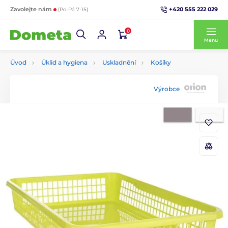
+420 555 222 029
Zavolejte nám
(Po-Pá 7-15)
0
Menu
Úvod
Úklid a hygiena
Uskladnění
Košíky
Výrobce