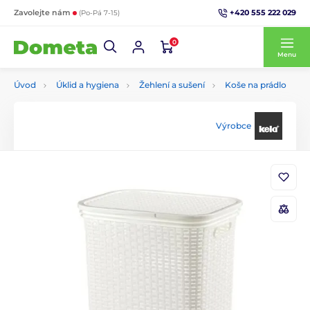
+420 555 222 029
Zavolejte nám
(Po-Pá 7-15)
0
Menu
Úvod
Úklid a hygiena
Žehlení a sušení
Koše na prádlo
Výrobce