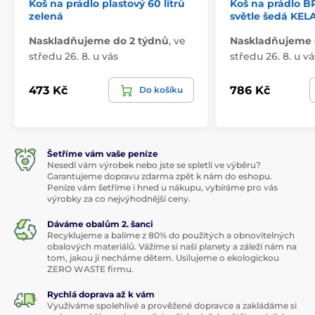
Koš na prádlo plastový 60 litrů
Koš na prádlo B
zelená
světle šedá KELA
Naskladňujeme do 2 týdnů
,
ve
Naskladňujeme 
středu 26. 8. u vás
středu 26. 8. u vá
473 Kč
786 Kč
Do košíku
Šetříme vám vaše peníze
Nesedí vám výrobek nebo jste se spletli ve výběru?
Garantujeme dopravu zdarma zpět k nám do eshopu.
Peníze vám šetříme i hned u nákupu, vybíráme pro vás
výrobky za co nejvýhodnější ceny.
Dáváme obalům 2. šanci
Recyklujeme a balíme z 80% do použitých a obnovitelných
obalových materiálů. Vážíme si naší planety a záleží nám na
tom, jakou ji necháme dětem. Usilujeme o ekologickou
ZERO WASTE firmu.
Rychlá doprava až k vám
Využíváme spolehlivé a prověžené dopravce a zakládáme si