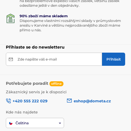
na bezproblémové expedici vašich zásilek, většinu zásilek
odesíláme ještě v den objednávky.
90% zboží máme skladem
Disponujeme vlastními rozsáhlými sklady v průmyslovém
areálu v Karviné a většinu nejprodávanějšího zboží máme
přímo u nás.
Přihlaste se do newsletteru
Zde napište váš e-mail
Přihlásit
Potřebujete poradit
offline
Zákaznický servis je k dispozici
+420 555 222 029
eshop@dometa.cz
Kde nás najdete
Čeština