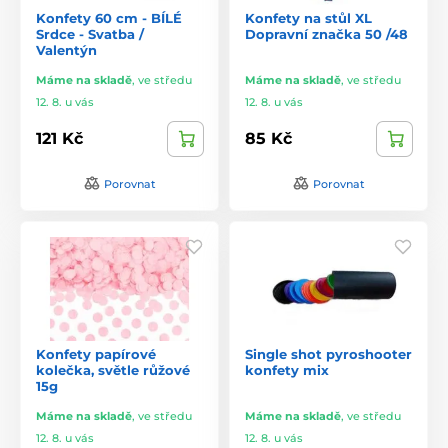
Konfety 60 cm - BÍLÉ
Konfety na stůl XL
Srdce - Svatba /
Dopravní značka 50 /48
Valentýn
Máme na skladě
,
ve středu
Máme na skladě
,
ve středu
12. 8. u vás
12. 8. u vás
121 Kč
85 Kč
Porovnat
Porovnat
Konfety papírové
Single shot pyroshooter
kolečka, světle růžové
konfety mix
15g
Máme na skladě
,
ve středu
Máme na skladě
,
ve středu
12. 8. u vás
12. 8. u vás