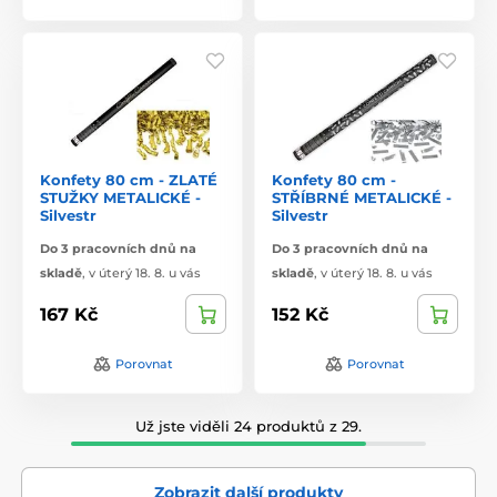
Konfety 80 cm - ZLATÉ
Konfety 80 cm -
STUŽKY METALICKÉ -
STŘÍBRNÉ METALICKÉ -
Silvestr
Silvestr
Do 3 pracovních dnů na
Do 3 pracovních dnů na
skladě
,
v úterý 18. 8. u vás
skladě
,
v úterý 18. 8. u vás
167 Kč
152 Kč
Porovnat
Porovnat
Už jste viděli 24 produktů z 29.
Zobrazit další produkty