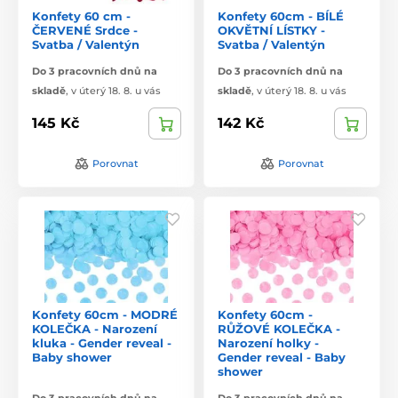
Konfety 60 cm -
Konfety 60cm - BÍLÉ
ČERVENÉ Srdce -
OKVĚTNÍ LÍSTKY -
Svatba / Valentýn
Svatba / Valentýn
Do 3 pracovních dnů na
Do 3 pracovních dnů na
skladě
,
v úterý 18. 8. u vás
skladě
,
v úterý 18. 8. u vás
145 Kč
142 Kč
Porovnat
Porovnat
Konfety 60cm - MODRÉ
Konfety 60cm -
KOLEČKA - Narození
RŮŽOVÉ KOLEČKA -
kluka - Gender reveal -
Narození holky -
Baby shower
Gender reveal - Baby
shower