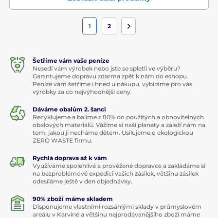
1
2
Šetříme vám vaše peníze
Nesedí vám výrobek nebo jste se spletli ve výběru?
Garantujeme dopravu zdarma zpět k nám do eshopu.
Peníze vám šetříme i hned u nákupu, vybíráme pro vás
výrobky za co nejvýhodnější ceny.
Dáváme obalům 2. šanci
Recyklujeme a balíme z 80% do použitých a obnovitelných
obalových materiálů. Vážíme si naší planety a záleží nám na
tom, jakou ji necháme dětem. Usilujeme o ekologickou
ZERO WASTE firmu.
Rychlá doprava až k vám
Využíváme spolehlivé a prověžené dopravce a zakládáme si
na bezproblémové expedici vašich zásilek, většinu zásilek
odesíláme ještě v den objednávky.
90% zboží máme skladem
Disponujeme vlastními rozsáhlými sklady v průmyslovém
areálu v Karviné a většinu nejprodávanějšího zboží máme