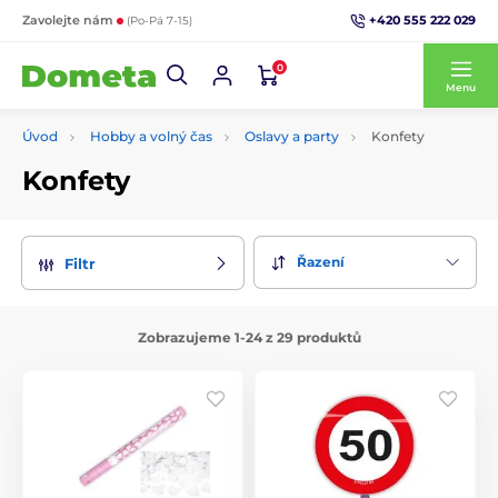
+420 555 222 029
Zavolejte nám
(Po-Pá 7-15)
0
Menu
Úvod
Hobby a volný čas
Oslavy a party
Konfety
Konfety
Řazení
Filtr
Zobrazujeme 1-24 z 29 produktů