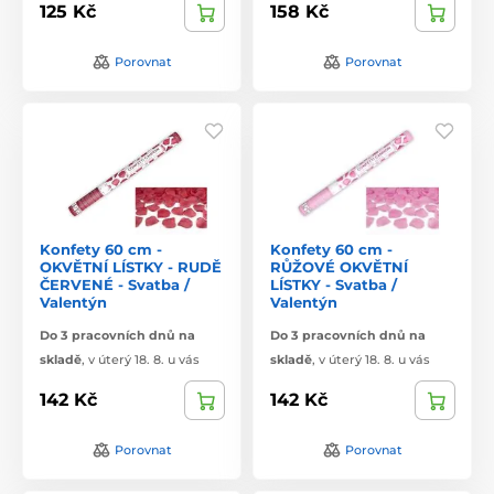
125 Kč
158 Kč
Porovnat
Porovnat
Konfety 60 cm -
Konfety 60 cm -
OKVĚTNÍ LÍSTKY - RUDĚ
RŮŽOVÉ OKVĚTNÍ
ČERVENÉ - Svatba /
LÍSTKY - Svatba /
Valentýn
Valentýn
Do 3 pracovních dnů na
Do 3 pracovních dnů na
skladě
,
v úterý 18. 8. u vás
skladě
,
v úterý 18. 8. u vás
142 Kč
142 Kč
Porovnat
Porovnat