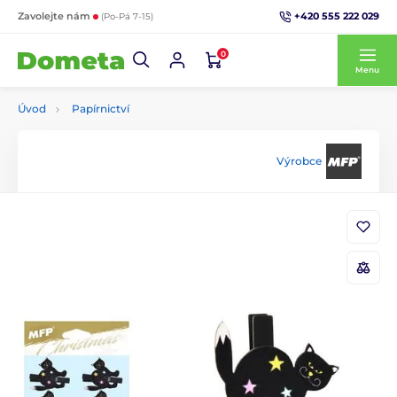
+420 555 222 029
Zavolejte nám
(Po-Pá 7-15)
0
Menu
Úvod
Papírnictví
Výrobce