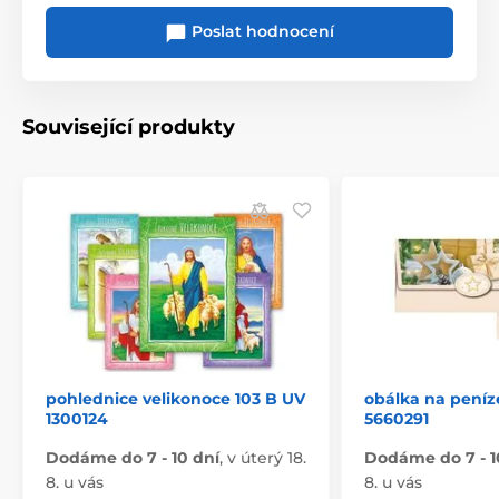
Poslat hodnocení
Související produkty
pohlednice velikonoce 103 B UV
obálka na peníz
1300124
5660291
Dodáme do 7 - 10 dní
,
v úterý 18.
Dodáme do 7 - 1
8. u vás
8. u vás