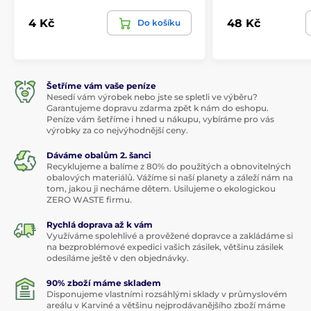
4 Kč
48 Kč
Do košíku
Šetříme vám vaše peníze
Nesedí vám výrobek nebo jste se spletli ve výběru?
Garantujeme dopravu zdarma zpět k nám do eshopu.
Peníze vám šetříme i hned u nákupu, vybíráme pro vás
výrobky za co nejvýhodnější ceny.
Dáváme obalům 2. šanci
Recyklujeme a balíme z 80% do použitých a obnovitelných
obalových materiálů. Vážíme si naší planety a záleží nám na
tom, jakou ji necháme dětem. Usilujeme o ekologickou
ZERO WASTE firmu.
Rychlá doprava až k vám
Využíváme spolehlivé a prověžené dopravce a zakládáme si
na bezproblémové expedici vašich zásilek, většinu zásilek
odesíláme ještě v den objednávky.
90% zboží máme skladem
Disponujeme vlastními rozsáhlými sklady v průmyslovém
areálu v Karviné a většinu nejprodávanějšího zboží máme