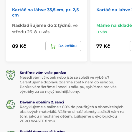
Kartáč na láhve 35,5 cm, pr. 2,5
Kartáč na lahve 
cm
Naskladňujeme do 2 týdnů
,
ve
Máme na skladě
středu 26. 8. u vás
u vás
89 Kč
77 Kč
Do košíku
Šetříme vám vaše peníze
Nesedí vám výrobek nebo jste se spletli ve výběru?
Garantujeme dopravu zdarma zpět k nám do eshopu.
Peníze vám šetříme i hned u nákupu, vybíráme pro vás
výrobky za co nejvýhodnější ceny.
Dáváme obalům 2. šanci
Recyklujeme a balíme z 80% do použitých a obnovitelných
obalových materiálů. Vážíme si naší planety a záleží nám na
tom, jakou ji necháme dětem. Usilujeme o ekologickou
ZERO WASTE firmu.
Rychlá doprava až k vám