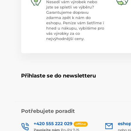
Nesedí vám výrobek nebo
jste se spletli ve výběru?
Garantujeme dopravu
zdarma zpět k nám do
eshopu. Peníze vám šetříme i
hned u nákupu, vybíráme pro
vás výrobky za co
nejvýhodnější ceny.
Přihlaste se do newsletteru
Potřebujete poradit
+420 555 222 029
esho
offline
Zavolejte nám
Po-Pá 7-15
nebo p