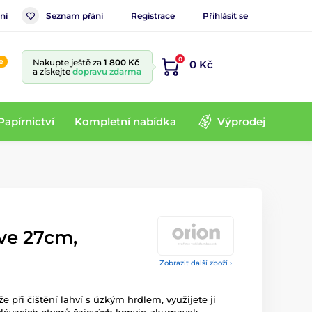
ní
Seznam přání
Registrace
Přihlásit se
0
e
Nakupte ještě za
1 800 Kč
0 Kč
a získejte
dopravu zdarma
Papírnictví
Kompletní nabídka
Výprodej
ve 27cm,
Zobrazit další zboží ›
při čištění lahví s úzkým hrdlem, využijete ji