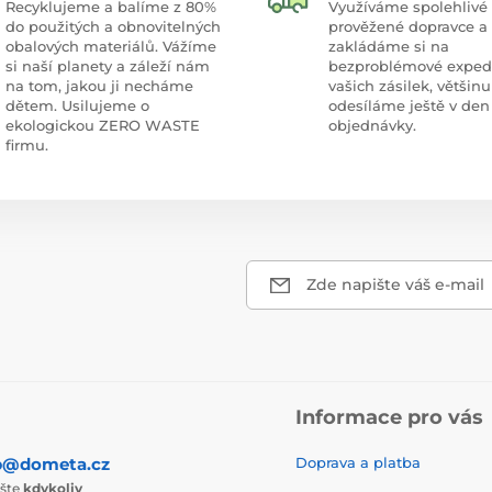
Recyklujeme a balíme z 80%
Využíváme spolehlivé
do použitých a obnovitelných
prověžené dopravce a
obalových materiálů. Vážíme
zakládáme si na
si naší planety a záleží nám
bezproblémové exped
na tom, jakou ji necháme
vašich zásilek, většinu
dětem. Usilujeme o
odesíláme ještě v den
ekologickou ZERO WASTE
objednávky.
firmu.
Zde napište váš e-mail
Informace pro vás
p@dometa.cz
Doprava a platba
ište
kdykoliv