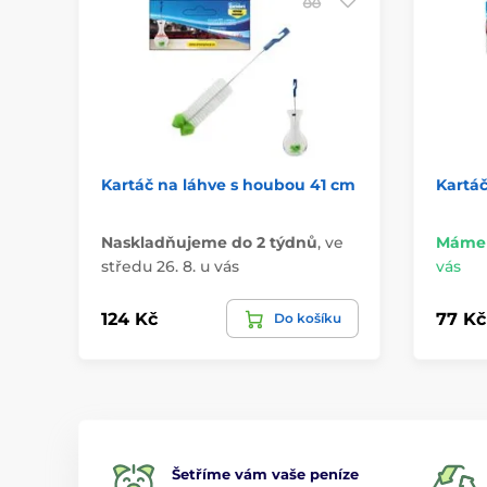
Kartáč na láhve s houbou 41 cm
Kartáč
Naskladňujeme do 2 týdnů
,
ve
Máme 
středu 26. 8. u vás
vás
124 Kč
77 Kč
Do košíku
Šetříme vám vaše peníze