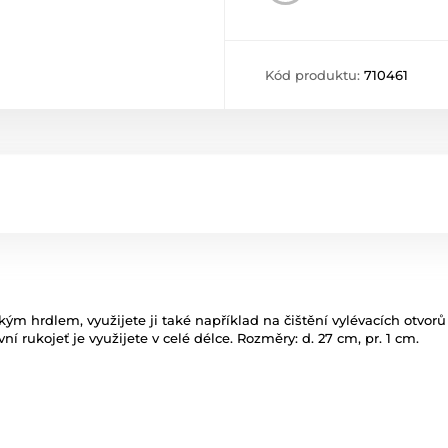
Kód produktu:
710461
ým hrdlem, využijete ji také například na čištění vylévacích otvorů
ní rukojeť je využijete v celé délce. Rozměry: d. 27 cm, pr. 1 cm.