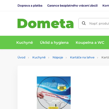
Doprava a platba
Garance bezplatného vrácení zboží
Kon
Např. produk
Kuchyně
Úklid a hygiena
Koupelna a WC
Úvod
Kuchyně
Nápoje
Kartáče na lahve
Kartá