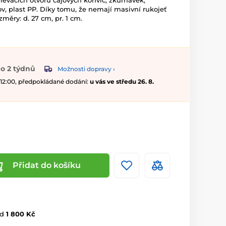
ylévacích otvorů čajových konvic, zkumavek,
kov, plast PP. Díky tomu, že nemají masivní rukojeť
změry: d. 27 cm, pr. 1 cm.
o 2 týdnů
Možnosti dopravy ›
 12:00, předpokládané dodání:
u vás ve středu 26. 8.
Přidat do košíku
d
1 800 Kč