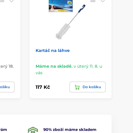
Kartáč na láhve
Ka
c
terý 18.
Máme na skladě
,
v úterý 11. 8. u
Na
vás
stř
117 Kč
89
ošíku
Do košíku
 vám
90% zboží máme skladem