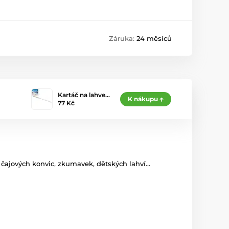
Záruka:
24 měsíců
Kartáč na lahve…
K nákupu
77 Kč
 čajových konvic, zkumavek, dětských lahví...