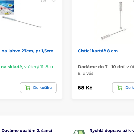
 na lahve 27cm, pr.1,5cm
Čistící kartáč 8 cm
na skladě
,
v úterý 11. 8. u
Dodáme do 7 - 10 dní
,
v ú
8. u vás
88 Kč
Do košíku
Do k
Dáváme obalům 2. šanci
Rychlá doprava až k