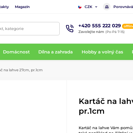
takty
Magazín
Porovnává
CZK
+420 555 222 029
offlin
t, kategorie
Zavolejte nám
(Po-Pá 7-15)
Domácnost
Dílna a zahrada
Hobby a volný čas
č na lahve 27cm, pr.1cm
Kartáč na lah
pr.1cm
Kartáč na lahve Vám pomůže 