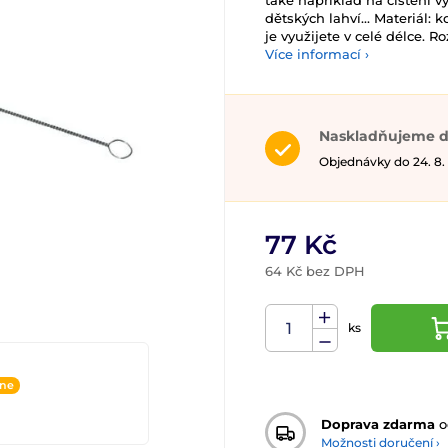
také například na čištění v
dětských lahví... Materiál: 
je využijete v celé délce. Ro
Více informací ›
Naskladňujeme d
Objednávky do 24. 8.
77 Kč
64 Kč bez DPH
ks
ine
Doprava zdarma
o
Možnosti doručení ›