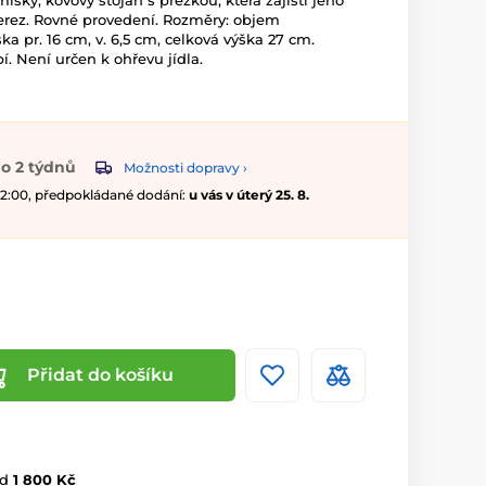
misky, kovový stojan s přezkou, která zajistí jeho
nerez. Rovné provedení. Rozměry: objem
ska pr. 16 cm, v. 6,5 cm, celková výška 27 cm.
 Není určen k ohřevu jídla.
o 2 týdnů
Možnosti dopravy ›
 12:00, předpokládané dodání:
u vás v úterý 25. 8.
Přidat do košíku
d
1 800 Kč