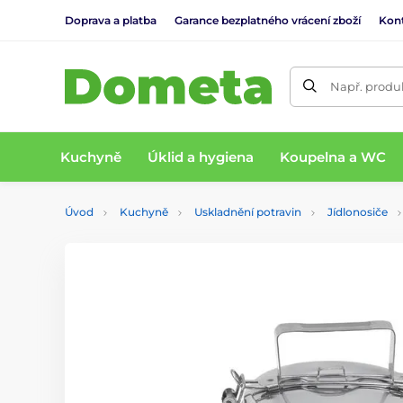
Doprava a platba
Garance bezplatného vrácení zboží
Kon
Např. produk
Kuchyně
Úklid a hygiena
Koupelna a WC
Úvod
Kuchyně
Uskladnění potravin
Jídlonosiče