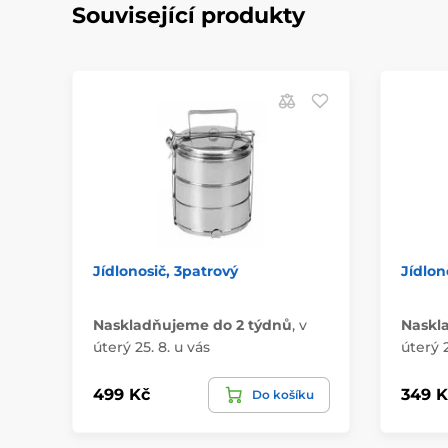
Související produkty
Jídlonosič, 3patrový
Jídlono
Naskladňujeme do 2 týdnů
,
v
Naskl
úterý 25. 8. u vás
úterý 2
499 Kč
349 K
Do košíku