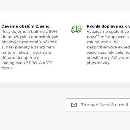
Dáváme obalům 2. šanci
Rychlá doprava až k
Recyklujeme a balíme z 80%
Využíváme spolehlivé
do použitých a obnovitelných
prověžené dopravce a
obalových materiálů. Vážíme
zakládáme si na
si naší planety a záleží nám
bezproblémové exped
na tom, jakou ji necháme
vašich zásilek, většinu
dětem. Usilujeme o
odesíláme ještě v den
ekologickou ZERO WASTE
objednávky.
firmu.
Zde napište váš e-mail