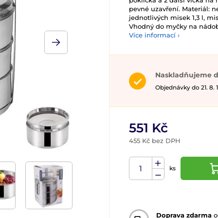
poklička a 2 další víčka na 
pevné uzavření. Materiál: 
jednotlivých misek 1,3 l, mi
Vhodný do myčky na nádobí.
Více informací ›
Naskladňujeme d
Objednávky do 21. 8.
551 Kč
455 Kč bez DPH
ks
Doprava zdarma
o