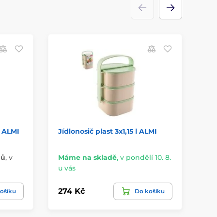
l ALMI
Jídlonosič plast 3x1,15 l ALMI
Jíd
nů
,
v
Máme na skladě
,
v pondělí 10. 8.
Na
u vás
úte
274 Kč
39
ošíku
Do košíku