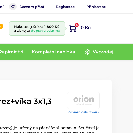
ní
Seznam přání
Registrace
Přihlásit se
0
e
Nakupte ještě za
1 800 Kč
0 Kč
a získejte
dopravu zdarma
Papírnictví
Kompletní nabídka
Výprodej
rez+víka 3x1,3
Zobrazit další zboží ›
erezový je určený na přenášení potravin. Součástí je