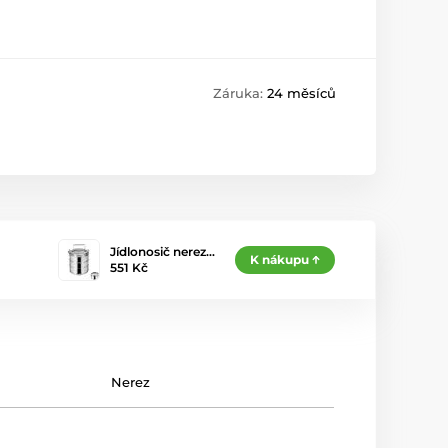
Záruka:
24 měsíců
Jídlonosič nerez…
K nákupu
551 Kč
Nerez