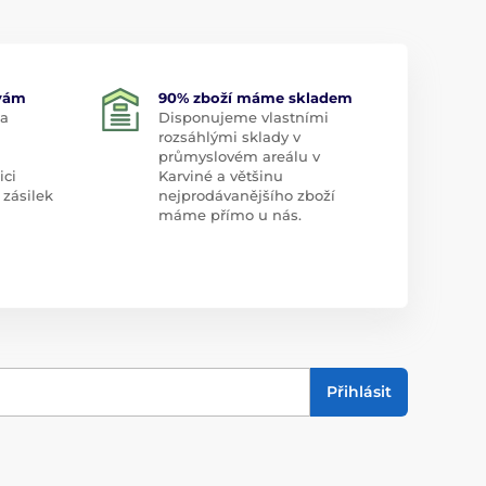
 vám
90% zboží máme skladem
 a
Disponujeme vlastními
rozsáhlými sklady v
průmyslovém areálu v
ici
Karviné a většinu
 zásilek
nejprodávanějšího zboží
máme přímo u nás.
Přihlásit