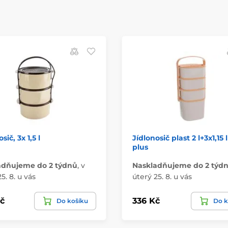
sič, 3x 1,5 l
Jídlonosič plast 2 l+3x1,15 
plus
adňujeme do 2 týdnů
,
v
Naskladňujeme do 2 týd
5. 8. u vás
úterý 25. 8. u vás
č
336 Kč
Do košíku
Do k