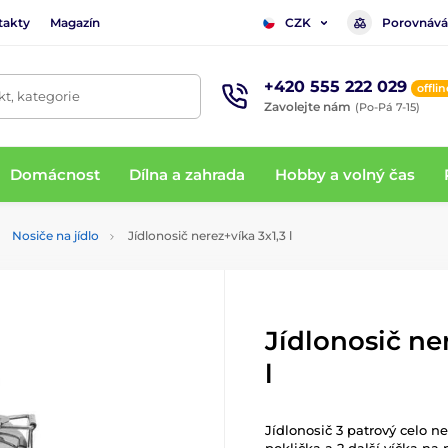
takty
Magazín
Porovnává
CZK
+420 555 222 029
offlin
t, kategorie
Zavolejte nám
(Po-Pá 7-15)
Domácnost
Dílna a zahrada
Hobby a volný čas
Nosiče na jídlo
Jídlonosič nerez+víka 3x1,3 l
Jídlonosič ne
l
Jídlonosič 3 patrový celo n