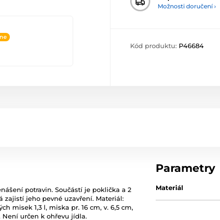
Možnosti doručení ›
ine
Kód produktu:
P46684
Parametry
Materiál
nášení potravin. Součástí je poklička a 2
á zajistí jeho pevné uzavření. Materiál:
h misek 1,3 l, miska pr. 16 cm, v. 6,5 cm,
Není určen k ohřevu jídla.