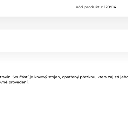
Kód produktu:
120914
ravin. Součástí je kovový stojan, opatřený přezkou, která zajistí je
ovné provedení.