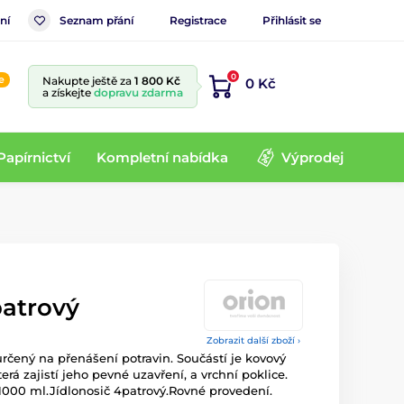
ní
Seznam přání
Registrace
Přihlásit se
0
e
Nakupte ještě za
1 800 Kč
0 Kč
a získejte
dopravu zdarma
Papírnictví
Kompletní nabídka
Výprodej
patrový
Zobrazit další zboží ›
určený na přenášení potravin. Součástí je kovový
erá zajistí jeho pevné uzavření, a vrchní poklice.
000 ml.Jídlonosič 4patrový.Rovné provedení.