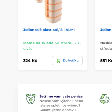
Jídlonosič plast 4x1,15 l ALMI
Jídlon
Máme na skladě
,
ve středu 12. 8.
Naskl
u vás
středu 
324 Kč
551 K
Do košíku
Šetříme vám vaše peníze
Nesedí vám výrobek nebo
jste se spletli ve výběru?
Garantujeme dopravu