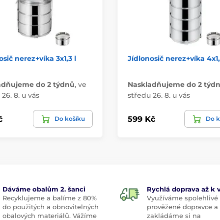
osič nerez+víka 3x1,3 l
Jídlonosič nerez+víka 4x1,
adňujeme do 2 týdnů
,
ve
Naskladňujeme do 2 týd
26. 8. u vás
středu 26. 8. u vás
č
599 Kč
Do košíku
Do k
Dáváme obalům 2. šanci
Rychlá doprava až k
Recyklujeme a balíme z 80%
Využíváme spolehlivé
do použitých a obnovitelných
prověžené dopravce a
obalových materiálů. Vážíme
zakládáme si na