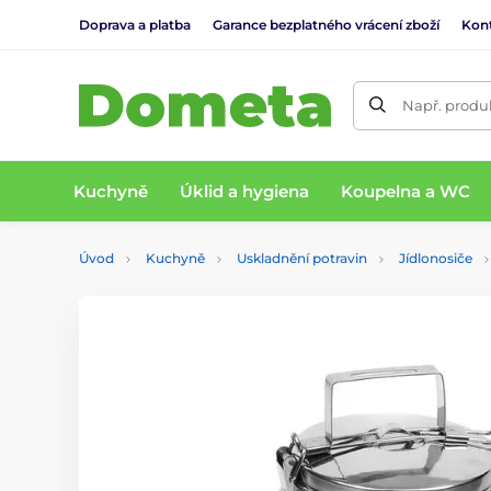
Doprava a platba
Garance bezplatného vrácení zboží
Kon
Např. produk
Kuchyně
Úklid a hygiena
Koupelna a WC
Úvod
Kuchyně
Uskladnění potravin
Jídlonosiče