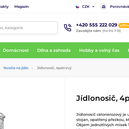
takty
Magazín
Porovnává
CZK
+420 555 222 029
offlin
t, kategorie
Zavolejte nám
(Po-Pá 7-15)
Domácnost
Dílna a zahrada
Hobby a volný čas
Nosiče na jídlo
Jídlonosič, 4patrový
Jídlonosič, 4
Jídlonosič celonerozový je 
stojan, opatřený přezkou, kt
Objem jednotlivých misek 1