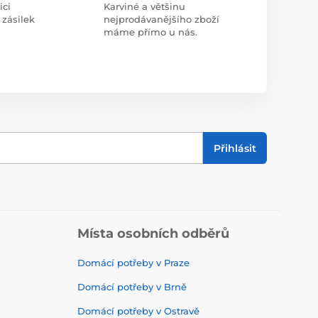
ici
Karviné a většinu
 zásilek
nejprodávanějšího zboží
máme přímo u nás.
Přihlásit
Místa osobních odběrů
Domácí potřeby v Praze
Domácí potřeby v Brně
Domácí potřeby v Ostravě