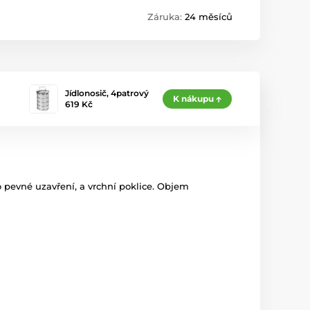
Záruka:
24 měsíců
Jídlonosič, 4patrový
K nákupu
619 Kč
ho pevné uzavření, a vrchní poklice. Objem