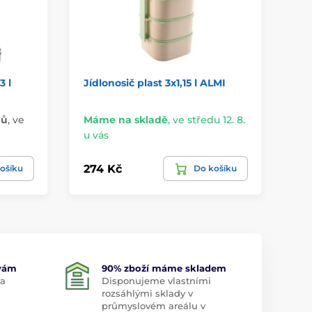
3 l
Jídlonosič plast 3x1,15 l ALMI
Jí
14
nů
,
ve
Máme na skladě
,
ve středu 12. 8.
Má
u vás
u 
274 Kč
77
ošíku
Do košíku
 vám
90% zboží máme skladem
 a
Disponujeme vlastními
rozsáhlými sklady v
průmyslovém areálu v