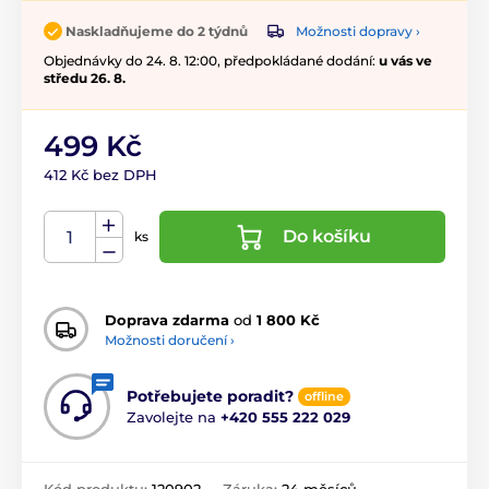
Možnosti dopravy ›
Naskladňujeme do 2 týdnů
Objednávky do 24. 8. 12:00, předpokládané dodání:
u vás ve
středu 26. 8.
499 Kč
412 Kč bez DPH
Do košíku
ks
Doprava zdarma
od
1 800 Kč
Možnosti doručení ›
Potřebujete poradit?
offline
Zavolejte na
+420 555 222 029