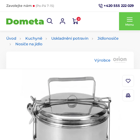
+420 555 222 029
Zavolejte nám
(Po-Pá 7-15)
0
Menu
Úvod
Kuchyně
Uskladnění potravin
Jídlonosiče
Nosiče na jídlo
Výrobce