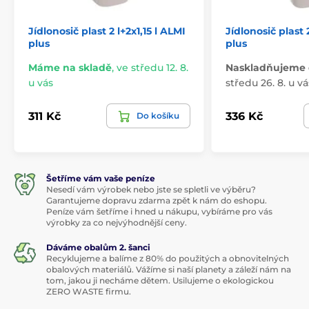
Jídlonosič plast 2 l+2x1,15 l ALMI
Jídlonosič plast 2
plus
plus
Máme na skladě
,
ve středu 12. 8.
Naskladňujeme 
u vás
středu 26. 8. u vá
311 Kč
336 Kč
Do košíku
Šetříme vám vaše peníze
Nesedí vám výrobek nebo jste se spletli ve výběru?
Garantujeme dopravu zdarma zpět k nám do eshopu.
Peníze vám šetříme i hned u nákupu, vybíráme pro vás
výrobky za co nejvýhodnější ceny.
Dáváme obalům 2. šanci
Recyklujeme a balíme z 80% do použitých a obnovitelných
obalových materiálů. Vážíme si naší planety a záleží nám na
tom, jakou ji necháme dětem. Usilujeme o ekologickou
ZERO WASTE firmu.