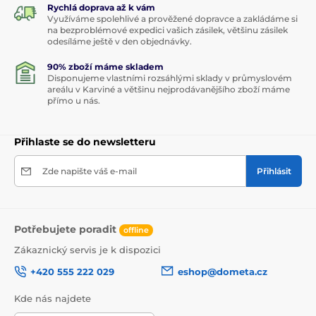
Rychlá doprava až k vám
Využíváme spolehlivé a prověžené dopravce a zakládáme si
na bezproblémové expedici vašich zásilek, většinu zásilek
odesíláme ještě v den objednávky.
90% zboží máme skladem
Disponujeme vlastními rozsáhlými sklady v průmyslovém
areálu v Karviné a většinu nejprodávanějšího zboží máme
přímo u nás.
Přihlaste se do newsletteru
Zde napište váš e-mail
Přihlásit
Potřebujete poradit
offline
Zákaznický servis je k dispozici
+420 555 222 029
eshop@dometa.cz
Kde nás najdete