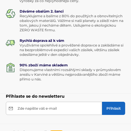
výrobky za co nejvýhodnější ceny.
Dáváme obalům 2. šanci
Recyklujeme a balíme z 80% do použitých a obnovitelných
obalových materiálů. Vážíme si naší planety a záleží nám na
tom, jakou ji necháme dětem. Usilujeme o ekologickou
ZERO WASTE firmu.
Rychlá doprava až k vám
Využíváme spolehlivé a prověžené dopravce a zakládáme si
na bezproblémové expedici vašich zásilek, většinu zásilek
odesíláme ještě v den objednávky.
90% zboží máme skladem
Disponujeme vlastními rozsáhlými sklady v průmyslovém
areálu v Karviné a většinu nejprodávanějšího zboží máme
přímo u nás.
Přihlaste se do newsletteru
Zde napište váš e-mail
Přihlásit