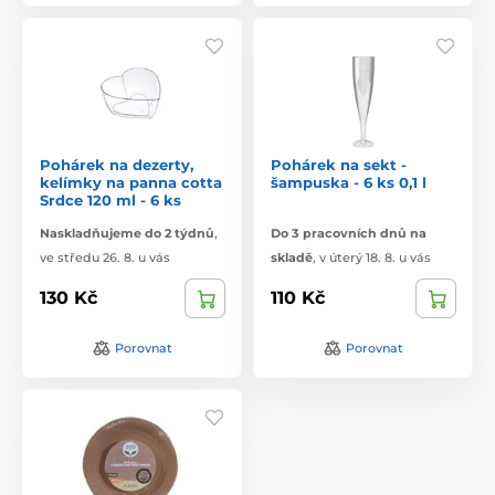
Pohárek na dezerty,
Pohárek na sekt -
kelímky na panna cotta
šampuska - 6 ks 0,1 l
Srdce 120 ml - 6 ks
Naskladňujeme do 2 týdnů
,
Do 3 pracovních dnů na
ve středu 26. 8. u vás
skladě
,
v úterý 18. 8. u vás
130 Kč
110 Kč
Porovnat
Porovnat