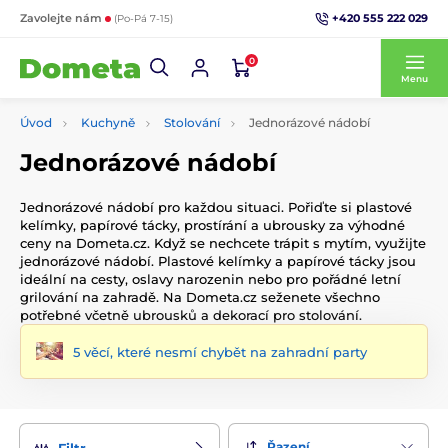
+420 555 222 029
Zavolejte nám
(Po-Pá 7-15)
0
Menu
Úvod
Kuchyně
Stolování
Jednorázové nádobí
Jednorázové nádobí
Jednorázové nádobí pro každou situaci. Pořiďte si plastové
kelímky, papírové tácky, prostírání a ubrousky za výhodné
ceny na Dometa.cz. Když se nechcete trápit s mytím, využijte
jednorázové nádobí. Plastové kelímky a papírové tácky jsou
ideální na cesty, oslavy narozenin nebo pro pořádné letní
grilování na zahradě. Na Dometa.cz seženete všechno
potřebné včetně ubrousků a dekorací pro stolování.
5 věcí, které nesmí chybět na zahradní party
Řazení
Filtr