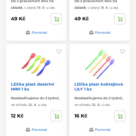
Do 3 pracovních dnů na
Do 3 pracovních dnů na
skladě
,
v úterý 18. 8. u vás
skladě
,
v úterý 18. 8. u vás
49 Kč
49 Kč
Porovnat
Porovnat
Lžička plast dezertní
Lžička plast koktejlová
MINI 1 ks
LILY 1 ks
Naskladňujeme do 2 týdnů
,
Naskladňujeme do 2 týdnů
,
ve středu 26. 8. u vás
ve středu 26. 8. u vás
12 Kč
16 Kč
Porovnat
Porovnat