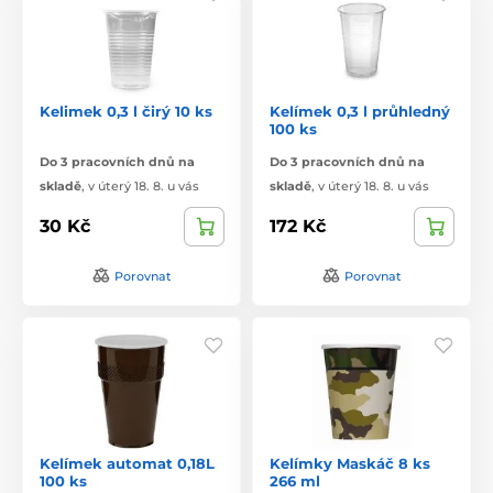
Kelimek 0,3 l čirý 10 ks
Kelímek 0,3 l průhledný
100 ks
Do 3 pracovních dnů na
Do 3 pracovních dnů na
skladě
,
v úterý 18. 8. u vás
skladě
,
v úterý 18. 8. u vás
30 Kč
172 Kč
Porovnat
Porovnat
Kelímek automat 0,18L
Kelímky Maskáč 8 ks
100 ks
266 ml