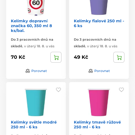
Kelímky dopravní
Kelímky fialové 250 ml -
značka 60, 350 ml 8
6 ks
ks/bal.
Do 3 pracovních dnů na
Do 3 pracovních dnů na
skladě
,
v úterý 18. 8. u vás
skladě
,
v úterý 18. 8. u vás
70 Kč
49 Kč
Porovnat
Porovnat
Kelímky světle modré
Kelímky tmavě růžové
250 ml - 6 ks
250 ml - 6 ks