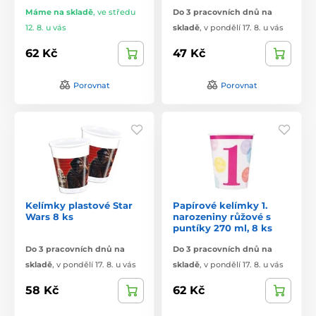
Máme na skladě
,
ve středu
Do 3 pracovních dnů na
12. 8. u vás
skladě
,
v pondělí 17. 8. u vás
62 Kč
47 Kč
Porovnat
Porovnat
Kelímky plastové Star
Papírové kelímky 1.
Wars 8 ks
narozeniny růžové s
puntíky 270 ml, 8 ks
Do 3 pracovních dnů na
Do 3 pracovních dnů na
skladě
,
v pondělí 17. 8. u vás
skladě
,
v pondělí 17. 8. u vás
58 Kč
62 Kč