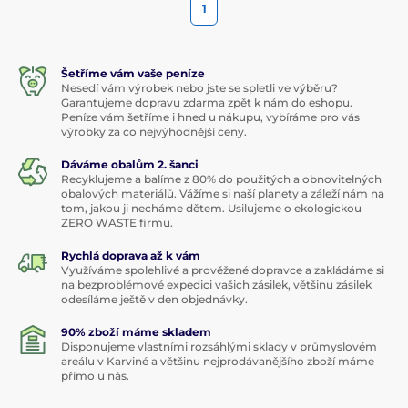
1
Šetříme vám vaše peníze
Nesedí vám výrobek nebo jste se spletli ve výběru?
Garantujeme dopravu zdarma zpět k nám do eshopu.
Peníze vám šetříme i hned u nákupu, vybíráme pro vás
výrobky za co nejvýhodnější ceny.
Dáváme obalům 2. šanci
Recyklujeme a balíme z 80% do použitých a obnovitelných
obalových materiálů. Vážíme si naší planety a záleží nám na
tom, jakou ji necháme dětem. Usilujeme o ekologickou
ZERO WASTE firmu.
Rychlá doprava až k vám
Využíváme spolehlivé a prověžené dopravce a zakládáme si
na bezproblémové expedici vašich zásilek, většinu zásilek
odesíláme ještě v den objednávky.
90% zboží máme skladem
Disponujeme vlastními rozsáhlými sklady v průmyslovém
areálu v Karviné a většinu nejprodávanějšího zboží máme
přímo u nás.