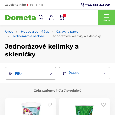
+420 555 222 029
Zavolejte nám
(Po-Pá 7-15)
0
Menu
Úvod
Hobby a volný čas
Oslavy a party
Jednorázové nádobí
Jednorázové kelímky a skleničky
Jednorázové kelímky a
skleničky
Řazení
Filtr
Zobrazujeme 1-7 z 7 produktů