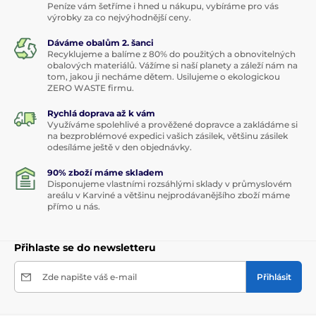
Peníze vám šetříme i hned u nákupu, vybíráme pro vás
výrobky za co nejvýhodnější ceny.
Dáváme obalům 2. šanci
Recyklujeme a balíme z 80% do použitých a obnovitelných
obalových materiálů. Vážíme si naší planety a záleží nám na
tom, jakou ji necháme dětem. Usilujeme o ekologickou
ZERO WASTE firmu.
Rychlá doprava až k vám
Využíváme spolehlivé a prověžené dopravce a zakládáme si
na bezproblémové expedici vašich zásilek, většinu zásilek
odesíláme ještě v den objednávky.
90% zboží máme skladem
Disponujeme vlastními rozsáhlými sklady v průmyslovém
areálu v Karviné a většinu nejprodávanějšího zboží máme
přímo u nás.
Přihlaste se do newsletteru
Zde napište váš e-mail
Přihlásit