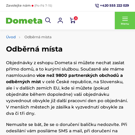
+420 555 222 029
Zavolejte nám
(Po-Pá 7-15)
0
Menu
Úvod
Odběrná místa
Odběrná místa
Objednávky z eshopu Dometa si můžete nechat zaslat
přímo domů, a to kurýrní službou. Současně ale máme
nasmlouváno
více než 9800 partnerských obchodů a
odběrných míst
v celé České republice, na Slovensku,
ale i v dalších zemích EU, kde si můžete (pokud
objednáte během dopoledne) vaši objednávku
vyzvednout obvykle již další pracovní den po objednání.
V menších městech je zásilka k vyzvednutí obvykle za
dva či tři dny.
Nemusíte se bát, že se o doručení balíčku nedozvíte. Při
odesílání vám posíláme SMS a mail, při doručení na